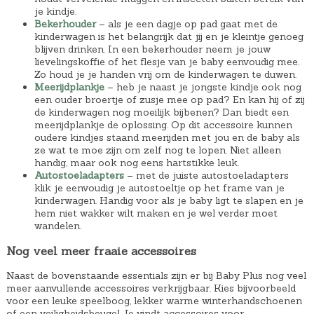
je kindje.
Bekerhouder
– als je een dagje op pad gaat met de
kinderwagen is het belangrijk dat jij en je kleintje genoeg
blijven drinken. In een bekerhouder neem je jouw
lievelingskoffie of het flesje van je baby eenvoudig mee.
Zo houd je je handen vrij om de kinderwagen te duwen.
Meerijdplankje
– heb je naast je jongste kindje ook nog
een ouder broertje of zusje mee op pad? En kan hij of zij
de kinderwagen nog moeilijk bijbenen? Dan biedt een
meerijdplankje de oplossing. Op dit accessoire kunnen
oudere kindjes staand meerijden met jou en de baby als
ze wat te moe zijn om zelf nog te lopen. Niet alleen
handig, maar ook nog eens hartstikke leuk.
Autostoeladapters
– met de juiste autostoeladapters
klik je eenvoudig je autostoeltje op het frame van je
kinderwagen. Handig voor als je baby ligt te slapen en je
hem niet wakker wilt maken en je wel verder moet
wandelen.
Nog veel meer fraaie accessoires
Naast de bovenstaande essentials zijn er bij Baby Plus nog veel
meer aanvullende accessoires verkrijgbaar. Kies bijvoorbeeld
voor een leuke speelboog, lekker warme winterhandschoenen
of een veiligheidsbeugel. Je vindt accessoires voor