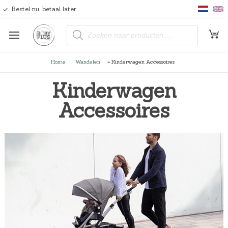
Bestel nu, betaal later
P
r
o
d
u
Home
Wandelen
»
Kinderwagen Accessoires
c
t
e
Kinderwagen
n
z
o
Accessoires
e
k
e
n