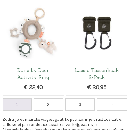
5
.
Done by Deer
Lässig Tassenhaak
Activity Ring
2-Pack
€
22,40
€
20,95
1
2
3
→
Zodra je een kinderwagen gaat kopen kom je erachter dat er
talloze bijpassende accessoires verkrijgbaar zijn.
Meerijdplankjes, beschermdoeken, voetenzakken, parasols en