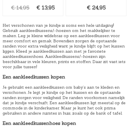
,
O
H
€
14,95
8
€
13,95
€
24,95
o
u
9
r
i
.
Het verschonen van je kindje is soms een hele uitdaging!
s
d
Gebruik aankleedkussens/-hoezen om het makkelijker te
maken. Leg je kleine wildebras op een aankleedkussen voor
p
i
meer comfort en gemak. Bovendien zorgen de opstaande
r
g
randen voor extra veiligheid want je kindje blijft op het kussen
liggen. Kleed je aankleedkussen aan met je favoriete
o
e
aankleedkussenhoes. Aankleedkussens/-hoezen zijn
n
p
beschikbaar in vele kleuren, prints en stoffen. Daar zit vast iets
k
r
voor jullie tussen!
e
i
Een aankleedkussen kopen
l
j
Je gebruikt een aankleedkussen om baby’s aan te kleden en
i
s
verschonen. Je legt je kindje op het kussen en de opstaande
j
i
randen zorgen voor veiligheid. De randen voorkomen namelijk
dat je kindje verschuift. Een aankleedkussen ligt meestal op de
k
s
commode in de kinderkamer. Maar je kunt het ook prima
e
:
gebruiken in andere ruimtes in huis, zoals op de bank of tafel.
p
€
Een aankleedkussenhoes kopen
r
1