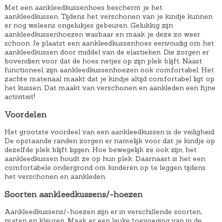
Met een aankleedkussenhoes bescherm je het
i
3
aankleedkussen. Tijdens het verschonen van je kindje kunnen
j
,
er nog weleens ongelukjes gebeuren. Gelukkig zijn
s
9
aankleedkussenhoezen wasbaar en maak je deze zo weer
schoon. Je plaatst een aankleedkussenhoes eenvoudig om het
w
5
aankleedkussen door middel van de elastieken. Die zorgen er
a
.
bovendien voor dat de hoes netjes op zijn plek blijft. Naast
functioneel, zijn aankleedkussenhoezen ook comfortabel. Het
s
zachte materiaal maakt dat je kindje altijd comfortabel ligt op
:
het kussen. Dat maakt van verschonen en aankleden een fijne
activiteit!
€
1
Voordelen
4
Het grootste voordeel van een aankleedkussen is de veiligheid.
,
De opstaande randen zorgen er namelijk voor dat je kindje op
dezelfde plek blijft liggen. Hoe bewegelijk ze ook zijn, het
9
aankleedkussen houdt ze op hun plek. Daarnaast is het een
5
comfortabele ondergrond om kinderen op te leggen tijdens
.
het verschonen en aankleden.
Soorten aankleedkussens/-hoezen
Aankleedkussens/-hoezen zijn er in verschillende soorten,
maten en kleuren. Maak er een leuke toevoeging van in de