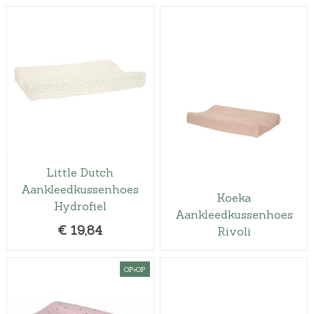
Little Dutch
Aankleedkussenhoes
Koeka
Hydrofiel
Aankleedkussenhoes
€
19,84
Rivoli
OP=OP