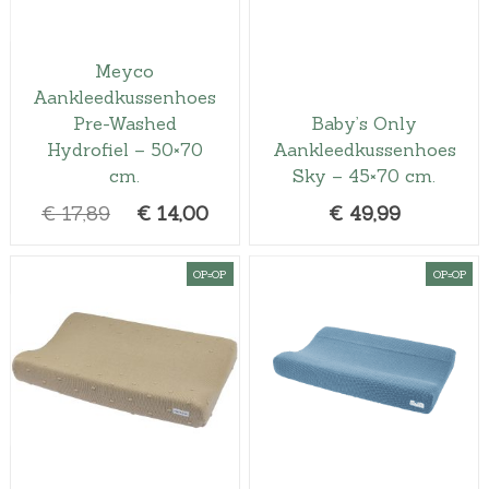
Meyco
Aankleedkussenhoes
Pre-Washed
Baby’s Only
Hydrofiel – 50×70
Aankleedkussenhoes
cm.
Sky – 45×70 cm.
O
H
€
17,89
€
14,00
€
49,99
o
u
r
i
OP=OP
OP=OP
s
d
p
i
r
g
o
e
n
p
k
r
e
i