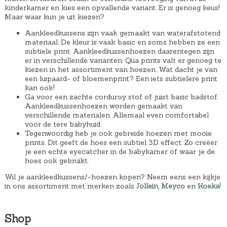
kinderkamer en kies een opvallende variant. Er is genoeg keus!
Maar waar kun je uit kiezen?
Aankleedkussens zijn vaak gemaakt van waterafstotend
materiaal. De kleur is vaak basic en soms hebben ze een
subtiele print. Aankleedkussenhoezen daarentegen zijn
er in verschillende varianten. Qua prints valt er genoeg te
kiezen in het assortiment van hoezen. Wat dacht je van
een luipaard- of bloemenprint? Een iets subtielere print
kan ook!
Ga voor een zachte corduroy stof of juist basic badstof.
Aankleedkussenhoezen worden gemaakt van
verschillende materialen. Allemaal even comfortabel
voor de tere babyhuid.
Tegenwoordig heb je ook gebreide hoezen met mooie
prints. Dit geeft de hoes een subtiel 3D effect. Zo creëer
je een echte eyecatcher in de babykamer of waar je de
hoes ook gebruikt.
Wil je aankleedkussens/-hoezen kopen? Neem eens een kijkje
in ons assortiment met merken zoals
Jollein
,
Meyco
en
Koeka
!
Shop