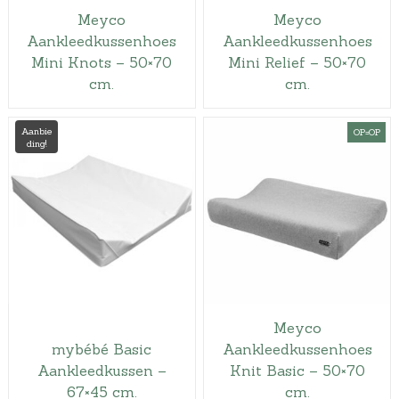
l
j
Meyco
Meyco
i
s
Aankleedkussenhoes
Aankleedkussenhoes
j
i
Mini Knots – 50×70
Mini Relief – 50×70
k
s
cm.
cm.
e
:
p
€
Aanbie
OP=OP
r
1
ding!
i
4
j
,
s
0
w
0
a
.
s
:
Meyco
€
mybébé Basic
Aankleedkussenhoes
1
Aankleedkussen –
Knit Basic – 50×70
7
67×45 cm.
cm.