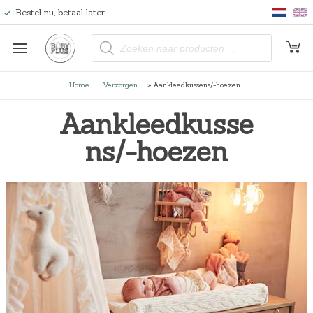
Bestel nu, betaal later
P
r
o
d
u
Home
Verzorgen
»
Aankleedkussens/-hoezen
c
t
e
Aankleedkusse
n
z
o
ns/-hoezen
e
k
e
n