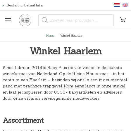
Bestel nu, betaal later
P
r
o
d
u
Home
Winkel Haarlem
c
t
e
Winkel Haarlem
n
z
o
e
k
Sinds februari 2018 is Baby Plus ook te vinden in de leukste
e
n
winkelstraat van Nederland. Op de Kleine Houtstraat – in het
centrum van Haarlem – bevinden wij ons in een monumentaal
pand met prachtige trapgevel. Kom eens langs in onze winkel
en laat je inspireren door 8000+ babyartikelen en adviseren
door onze ervaren, servicegerichte medewerkers.
Assortiment