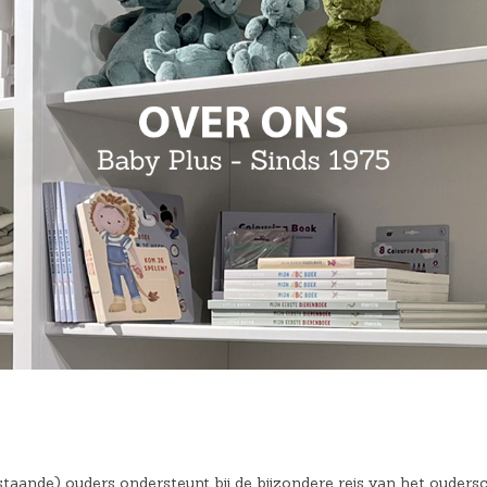
Hoeslakens
Matrasbeschermers
Slaapzakken en inbakeren
taande) ouders ondersteunt bij de bijzondere reis van het oudersc