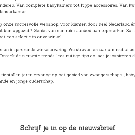
kinderen. Van complete babykamers tot hippe accessoires. Van kw
 kinderkamer.
 onze succesvolle webshop, voor klanten door heel Nederland én o
s hebben opgezet? Geniet van een ruim aanbod aan topmerken. Zo 
dt een selectie in onze winkel.
le en inspirerende winkelervaring. We streven ernaar om niet all
. Ontdek de nieuwste trends, lees nuttige tips en laat je inspirere
et tientallen jaren ervaring op het gebied van zwangerschaps-, ba
ande en jonge ouderschap.
Schrijf je in op de nieuwsbrief