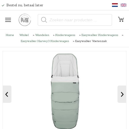
Bestel nu, betaal later
P
r
o
d
u
Home
Winkel
»
Wandelen
»
Kinderwagens
»
Easywalker Kinderwagens
»
c
t
Easywalker Harvey3 Kinderwagen
»
Easywalker Voetenzak
e
n
z
o
e
k
e
n