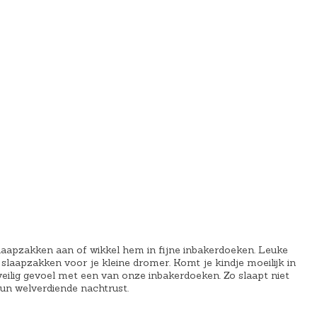
€
2
7
,
4
9
.
slaapzakken aan of wikkel hem in fijne inbakerdoeken. Leuke
laapzakken voor je kleine dromer. Komt je kindje moeilijk in
veilig gevoel met een van onze inbakerdoeken. Zo slaapt niet
un welverdiende nachtrust.