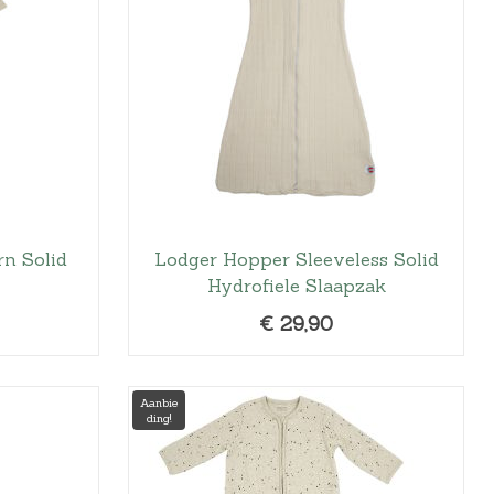
€
2
8
,
4
9
.
n Solid
Lodger Hopper Sleeveless Solid
Hydrofiele Slaapzak
€
29,90
Aanbie
ding!