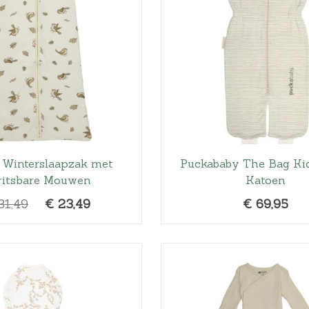
Winterslaapzak met
Puckababy The Bag Kid
ritsbare Mouwen
Katoen
O
H
31,49
€
23,49
€
69,95
o
u
r
i
s
d
p
i
r
g