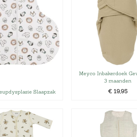
Meyco Inbakerdoek Ge
3 maanden
€
19,95
updysplasie Slaapzak