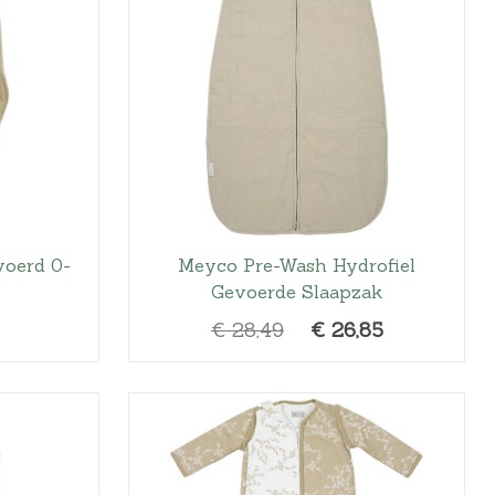
voerd 0-
Meyco Pre-Wash Hydrofiel
Gevoerde Slaapzak
O
H
€
28,49
€
26,85
o
u
r
i
s
d
p
i
r
g