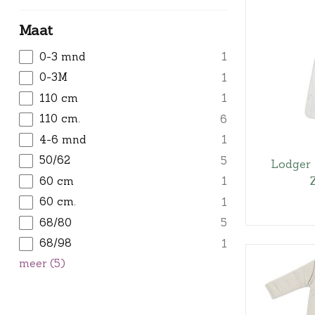
Maat
0-3 mnd
1
0-3M
1
110 cm
1
110 cm.
6
4-6 mnd
1
50/62
5
Lodger 
60 cm
1
60 cm.
1
68/80
5
68/98
1
meer
(
5
)