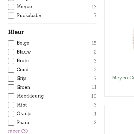
Meyco
13
Puckababy
7
Kleur
Beige
15
Blauw
2
Bruin
3
Goud
3
Meyco Co
Grijs
7
Groen
11
Meerkleurig
10
Mint
3
Oranje
1
Paars
2
meer
(
3
)