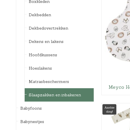
Boxkleden
Dekbedden
Dekbedovertrekken
Dekens en lakens
Hoofdkussens
Hoeslakens
Matrasbeschermers
Meyco He
Slaapzakken en inbakeren
Aanbie
Babyfoons
ding!
Babynestjes