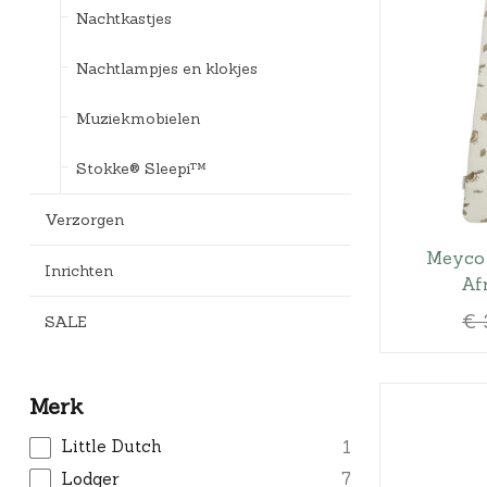
Nachtkastjes
Nachtlampjes en klokjes
Muziekmobielen
Stokke® Sleepi™
Verzorgen
Meyco 
Inrichten
Af
€
SALE
Merk
Little Dutch
1
Lodger
7