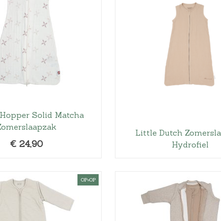
€
3
1
,
4
9
.
Hopper Solid Matcha
Zomerslaapzak
Little Dutch Zomersl
€
24,90
Hydrofiel
OP=OP