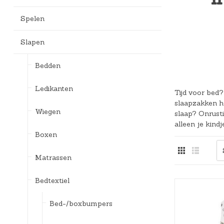
Bedlades
Loopstoelen/-wagens
Kledingaccessoires
Badspeelgoed*
Ergobaby Kinderwagens
Spelen
Uitvalbeveiliging
Twee-/Driewielers
Zwemkleding
Joolz Kinderwagens
Slapen
Lattenbodems
Rammelaars en bijtringen
Pyjama's
Maxi-Cosi Kinderwagens
Bedden
Speelgoedkisten
Slaapzakken
Nuna Kinderwagens
Ledikanten
Tijd voor bed?
Speelkleden en gyms
Badjassen
Quax Kinderwagens
slaapzakken h
Wiegen
slaap? Onrusti
Stokke Kinderwagens
alleen je kin
Boxen
UPPAbaby Kinderwagens
Matrassen
Bedtextiel
Bed-/boxbumpers