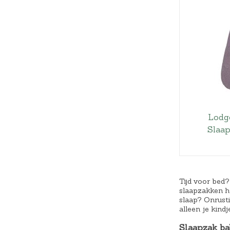
Lodg
Slaap
Tijd voor bed?
slaapzakken h
slaap? Onrusti
alleen je kin
Slaapzak ba