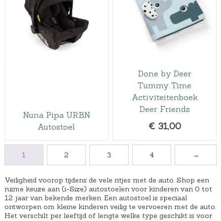
o
g
r
g
n
e
o
e
k
p
n
p
e
r
k
r
l
i
e
i
i
j
l
j
Done by Deer
j
s
i
s
Tummy Time
k
i
j
i
Activiteitenboek
e
s
k
s
Deer Friends
Nuna Pipa URBN
p
:
e
:
€
31,00
Autostoel
r
€
p
€
i
2
r
3
j
3
i
6
1
2
3
4
→
s
9
j
,
w
,
s
3
Veiligheid voorop tijdens de vele ritjes met de auto. Shop een
ruime keuze aan (i-Size) autostoelen voor kinderen van 0 tot
a
9
w
3
12 jaar van bekende merken. Een autostoel is speciaal
s
9
a
.
ontworpen om kleine kinderen veilig te vervoeren met de auto.
Het verschilt per leeftijd of lengte welke type geschikt is voor
:
.
s