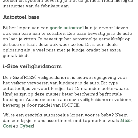
zonder dit systeem bevestig je met de gordels. Houd hierbij de
instructies van de fabrikant aan.
Autostoel base
Bij het kopen van een
goede autostoel
kun je ervoor kiezen
ook een base aan te schaffen. Een base bevestig je in de auto
en laat je zitten. Je bevestigt het autostoeltje gemakkelijk op
de base en haalt deze ook weer zo los. Dit is een ideale
oplossing als je veel reist met je kindje, omdat het extra
gemak biedt.
i-Size veiligheidsnorm
De i-Size(R129) veiligheidsnorm is nieuwe regelgeving voor
het veiliger vervoeren van kinderen in de auto. Dit type
autostoeltjes vervoert kindjes tot 15 maanden achterwaarts.
Kindjes zijn op deze manier beter beschermd bij frontale
botsingen. Autostoelen die aan deze veiligheidsnorm voldoen,
bevestig je door middel van ISOFIX.
Wil je een geschikt autostoeltje kopen voor je baby? Neem
dan een kijkje in ons assortiment met topmerken zoals
Maxi-
Cosi
en
Cybex
!