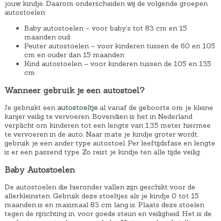
jouw kindje. Daarom onderscheiden wij de volgende groepen
€
:
autostoelen:
2
€
Baby autostoelen – voor baby’s tot 83 cm en 15
5
3
maanden oud
Peuter autostoelen – voor kinderen tussen de 60 en 105
9
9
cm en ouder dan 15 maanden
,
,
Kind autostoelen – voor kinderen tussen de 105 en 135
cm
9
4
9
9
Wanneer gebruik je een autostoel?
.
.
Je gebruikt een
autostoeltje
al vanaf de geboorte om je kleine
kanjer veilig te vervoeren. Bovendien is het in Nederland
verplicht om kinderen tot een lengte van 1,35 meter hiermee
te vervoeren in de auto. Naar mate je kindje groter wordt,
gebruik je een ander type autostoel. Per leeftijdsfase en lengte
is er een passend type. Zo reist je kindje ten alle tijde veilig.
Baby Autostoelen
De autostoelen die hieronder vallen zijn geschikt voor de
allerkleinsten. Gebruik deze stoeltjes als je kindje 0 tot 15
maanden is en maximaal 83 cm lang is. Plaats deze stoelen
tegen de rijrichting in, voor goede steun en veiligheid. Het is de