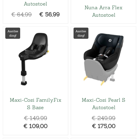
Autostoel
Nuna Arra Flex
O
H
€
64,99
€
56,99
Autostoel
o
u
r
i
Aanbie
Aanbie
ding!
ding!
s
d
p
i
r
g
o
e
n
p
k
r
e
i
l
j
Maxi-Cosi FamilyFix
Maxi-Cosi Pearl S
i
s
S Base
Autostoel
j
i
O
O
€
149,99
€
249,99
k
s
o
H
H
o
€
109,00
€
175,00
e
:
r
u
u
r
p
€