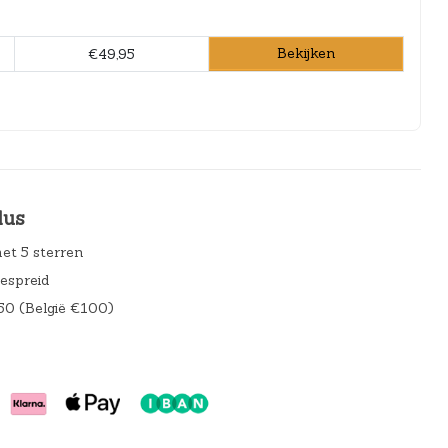
Bekijken
€49,95
lus
et 5 sterren
gespreid
50 (België €100)