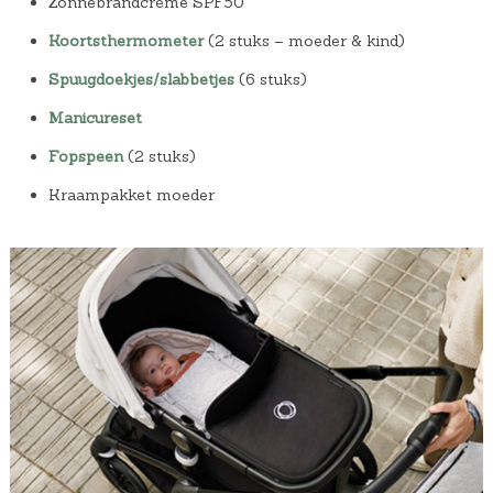
Zonnebrandcrème SPF50
Koortsthermometer
(2 stuks – moeder & kind)
Spuugdoekjes/slabbetjes
(6 stuks)
Manicureset
Fopspeen
(2 stuks)
Kraampakket moeder