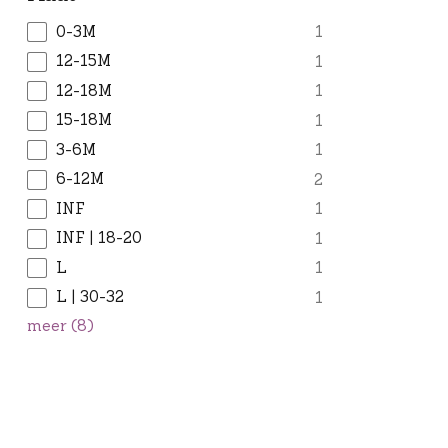
0-3M
1
12-15M
1
12-18M
1
15-18M
1
3-6M
1
6-12M
2
INF
1
INF | 18-20
1
L
1
L | 30-32
1
meer
(
8
)