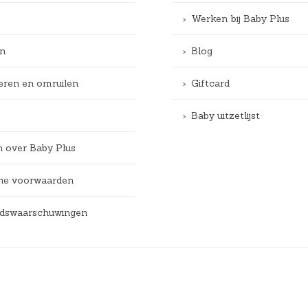
Werken bij Baby Plus
n
Blog
eren en omruilen
Giftcard
Baby uitzetlijst
n over Baby Plus
e voorwaarden
eidswaarschuwingen