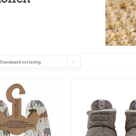
Hoeslakens
Matrasbeschermers
Slaapzakken en inbakeren