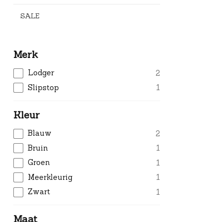
SALE
Merk
Lodger
2
Slipstop
1
Kleur
Blauw
2
Bruin
1
Groen
1
Meerkleurig
1
Zwart
1
Maat