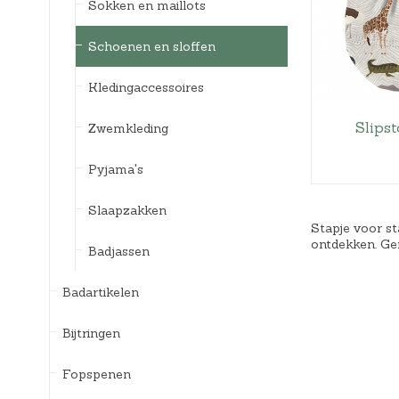
Sokken en maillots
Schoenen en sloffen
Kledingaccessoires
Slips
Zwemkleding
Pyjama's
Slaapzakken
Stapje voor st
ontdekken. Ge
Badjassen
Badartikelen
Bijtringen
Fopspenen