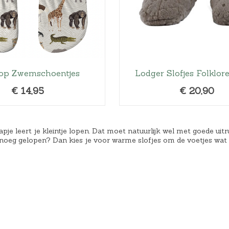
top Zwemschoentjes
Lodger Slofjes Folklor
€
14,95
€
20,90
apje leert je kleintje lopen. Dat moet natuurlijk wel met goede ui
noeg gelopen? Dan kies je voor warme slofjes om de voetjes wat 