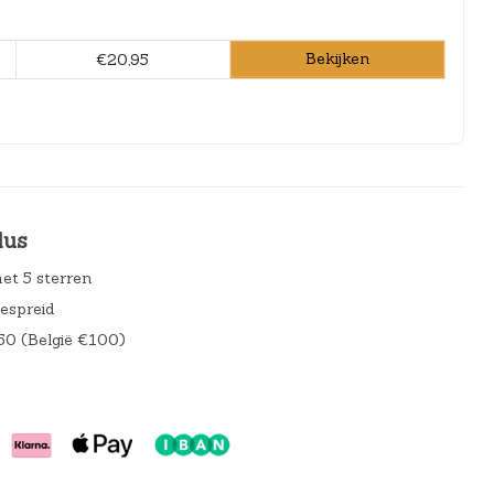
Bekijken
€20,95
lus
et 5 sterren
gespreid
50 (België €100)