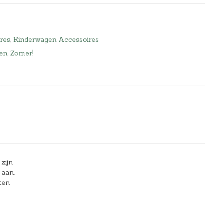
res
,
Kinderwagen Accessoires
en
,
Zomer!
zijn
 aan.
ten