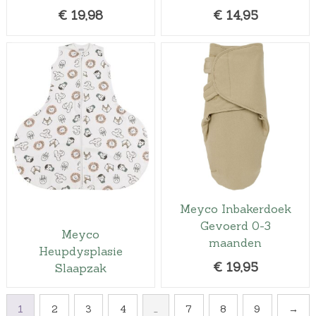
€
19,98
€
14,95
Meyco Inbakerdoek
Gevoerd 0-3
Meyco
maanden
Heupdysplasie
€
19,95
Slaapzak
1
2
3
4
…
7
8
9
→