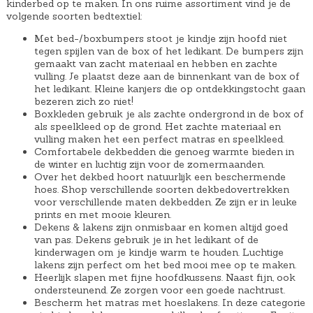
kinderbed op te maken. In ons ruime assortiment vind je de
volgende soorten bedtextiel:
Met bed-/boxbumpers stoot je kindje zijn hoofd niet
tegen spijlen van de box of het ledikant. De bumpers zijn
gemaakt van zacht materiaal en hebben en zachte
vulling. Je plaatst deze aan de binnenkant van de box of
het ledikant. Kleine kanjers die op ontdekkingstocht gaan
bezeren zich zo niet!
Boxkleden gebruik je als zachte ondergrond in de box of
als speelkleed op de grond. Het zachte materiaal en
vulling maken het een perfect matras en speelkleed.
Comfortabele dekbedden die genoeg warmte bieden in
de winter en luchtig zijn voor de zomermaanden.
Over het dekbed hoort natuurlijk een beschermende
hoes. Shop verschillende soorten dekbedovertrekken
voor verschillende maten dekbedden. Ze zijn er in leuke
prints en met mooie kleuren.
Dekens & lakens zijn onmisbaar en komen altijd goed
van pas. Dekens gebruik je in het ledikant of de
kinderwagen om je kindje warm te houden. Luchtige
lakens zijn perfect om het bed mooi mee op te maken.
Heerlijk slapen met fijne hoofdkussens. Naast fijn, ook
ondersteunend. Ze zorgen voor een goede nachtrust.
Bescherm het matras met hoeslakens. In deze categorie