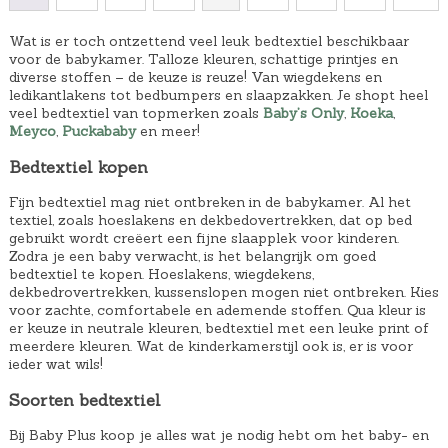
Wat is er toch ontzettend veel leuk bedtextiel beschikbaar
voor de babykamer. Talloze kleuren, schattige printjes en
diverse stoffen – de keuze is reuze! Van wiegdekens en
ledikantlakens tot bedbumpers en slaapzakken. Je shopt heel
veel bedtextiel van topmerken zoals
Baby’s Only
,
Koeka
,
Meyco
,
Puckababy
en meer!
Bedtextiel kopen
Fijn bedtextiel mag niet ontbreken in de babykamer. Al het
textiel, zoals hoeslakens en dekbedovertrekken, dat op bed
gebruikt wordt creëert een fijne slaapplek voor kinderen.
Zodra je een baby verwacht, is het belangrijk om goed
bedtextiel te kopen. Hoeslakens, wiegdekens,
dekbedrovertrekken, kussenslopen mogen niet ontbreken. Kies
voor zachte, comfortabele en ademende stoffen. Qua kleur is
er keuze in neutrale kleuren, bedtextiel met een leuke print of
meerdere kleuren. Wat de kinderkamerstijl ook is, er is voor
ieder wat wils!
Soorten bedtextiel
Bij Baby Plus koop je alles wat je nodig hebt om het baby- en