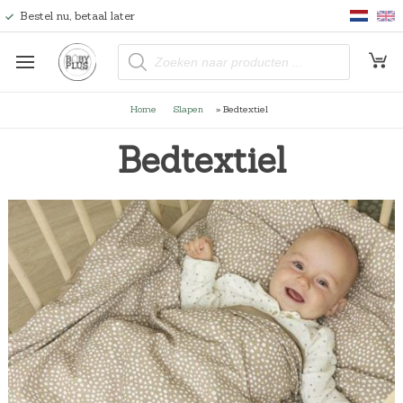
Bestel nu, betaal later
P
r
o
d
u
Home
Slapen
»
Bedtextiel
c
t
e
Bedtextiel
n
z
o
e
k
e
n