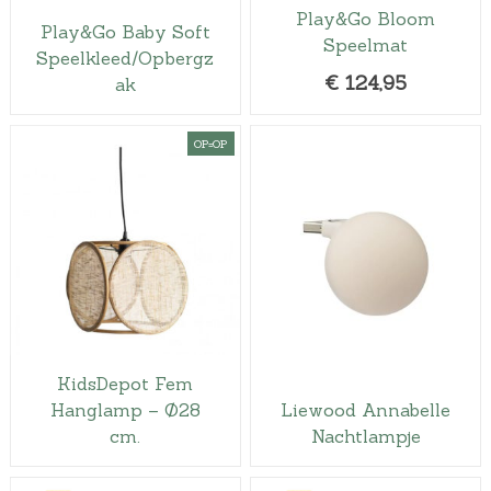
Play&Go Bloom
Play&Go Baby Soft
Speelmat
Speelkleed/Opbergz
€
124,95
ak
OP=OP
KidsDepot Fem
Hanglamp – Ø28
Liewood Annabelle
cm.
Nachtlampje