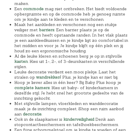
maken.
Een
commode
mag niet ontbreken. Het biedt voldoende
opbergruimte en op de commode heb je genoeg ruimte
om je kindje aan te kleden en te verschonen.
Maak het aankleden en verschonen nog een stukje
veiliger met
barriers
. Een barrier plaats je op de
commode en heeft opstaande randen. In het vlak plaats
je een aankleedkussen en je kindje ligt zo comfortabel in
het midden en voor je. Je kindje blijft op één plek en jij
houd zo een ergonomische houding.
Al die leuke kleren en schoenen berg je op in stijlvolle
kasten
. Kies uit 1-, 2-, of 3-deurskasten in verschillende
stijlen.
Leuke decoratie verdient een mooi plekje. Laat het
stralen op
wandrekken
! Plus, je kindje kan er niet bij.
Koop je liever alles in één keer? Bij Baby Plus koop je
complete kamers
. Kies uit baby- of kinderkamers in
dezelfde stijl. Je hebt snel het grootste gedeelte van de
inrichting gekocht.
Met stijlvolle lampen, vloerkleden en wanddecoratie
maak je de inrichting compleet. Shop een ruim aanbod
aan
decoratie
.
Ook in de slaapkamer is
kinderveiligheid
Denk aan
stopcontactbeschermers en tafelhoekbeschermers.
Een fijne schommelstoel om je kindje te voeden of een