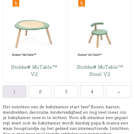
Stokke® MuTable™
Stokke® MuTable™
V2
Stoel V2
1
2
3
4
→
Het inrichten van de babykamer start hier! Boxen, kasten,
wandrekken, decoratie, kinderveiligheid en nog veel meer om
je babykamer mee in te richten. Voor elk interieur een gepast
stijl, want ook de babykamer wordt dankzij papa & mama een
waar hoogstandje op het gebied van interieurtrends. Inrichten
doe je met zeer veel trendy artikelen van topmerken.