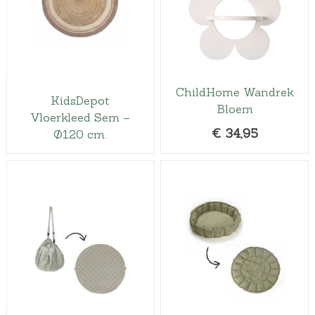
ChildHome Wandrek
KidsDepot
Bloem
Vloerkleed Sem –
€
34,95
Ø120 cm.