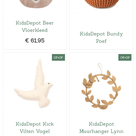
KidsDepot Beer
Vloerkleed
KidsDepot Bundy
€
61,95
Poef
OP=OP
OP=OP
KidsDepot Kick
KidsDepot
Vilten Vogel
Muurhanger Lynn