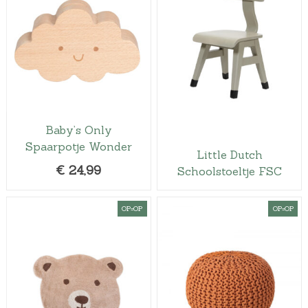
Baby’s Only
Spaarpotje Wonder
Little Dutch
€
24,99
Schoolstoeltje FSC
OP=OP
OP=OP