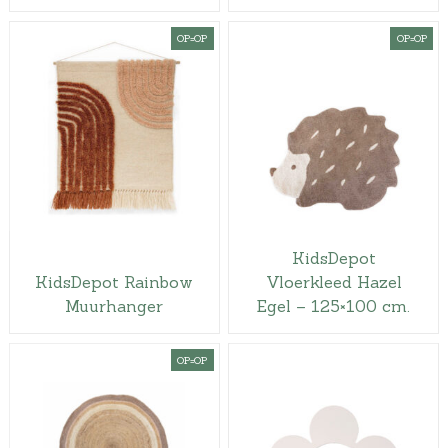
OP=OP
OP=OP
KidsDepot
KidsDepot Rainbow
Vloerkleed Hazel
Muurhanger
Egel – 125×100 cm.
OP=OP