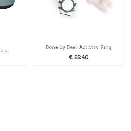
9
5
.
Done by Deer Activity Ring
 Lux
€
22,40