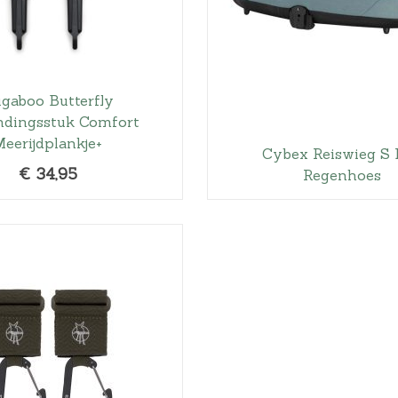
gaboo Butterfly
ndingsstuk Comfort
Meerijdplankje+
Cybex Reiswieg S
€
34,95
Regenhoes