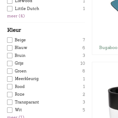
Liewood
1
Little Dutch
1
meer
(
4
)
Kleur
Beige
7
Bugaboo
Blauw
6
Bruin
3
Grijs
10
Groen
8
Meerkleurig
1
Rood
1
Roze
2
Transparant
3
Wit
5
meer
(
1
)