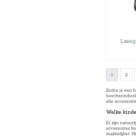
Lässi
1
2
Zodra je een k
beschermdoeke
alle accessoir
Welke kinde
Er zijn natuur
accessoires k
makkelijker. H