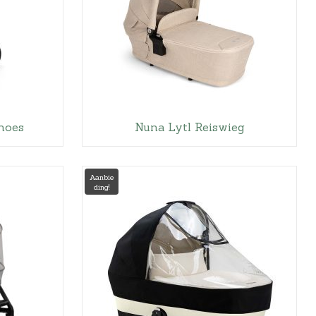
hoes
Nuna Lytl Reiswieg
Aanbie
ding!