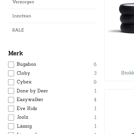
Verzorgen
Inrichten
SALE
Merk
Bugaboo
6
Stok
Cloby
3
Cybex
9
Done by Deer
1
Easywalker
4
Eve Kids
1
Joolz
1
Lässig
1