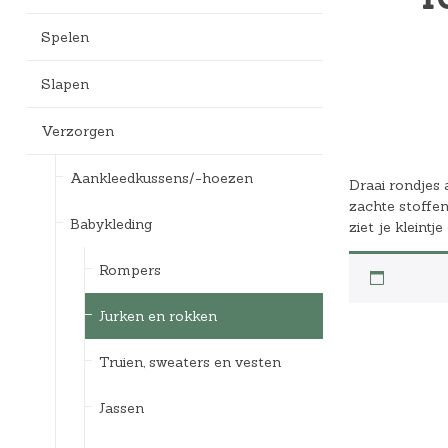
Bedlades
Loopstoelen/-wagens
Kledingaccessoires
Badspeelgoed*
Ergobaby Kinderwagens
Spelen
Uitvalbeveiliging
Twee-/Driewielers
Zwemkleding
Joolz Kinderwagens
Slapen
Lattenbodems
Rammelaars en bijtringen
Pyjama's
Maxi-Cosi Kinderwagens
Verzorgen
Speelgoedkisten
Slaapzakken
Nuna Kinderwagens
Aankleedkussens/-hoezen
Draai rondjes 
Speelkleden en gyms
Badjassen
Quax Kinderwagens
zachte stoffen,
Babykleding
ziet je kleintj
Stokke Kinderwagens
Rompers
UPPAbaby Kinderwagens
Jurken en rokken
Truien, sweaters en vesten
Jassen