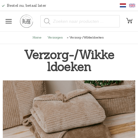
Bestel nu, betaal later
P
r
o
d
u
Home
Verzorgen
»
Verzorg-/Wikkeldoeken
c
t
e
Verzorg-/Wikke
n
z
o
ldoeken
e
k
e
n