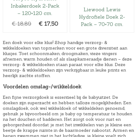
i
s
Inbakerdoek 2-Pack
j
i
Liewood Lewis
– 120×120 cm.
Hydrofiele Doek 2-
k
s
O
H
€
18,89
€
17,50
Pack – 70×70 cm.
e
:
o
u
p
€
r
i
r
1
Een doek voor elke klus! Shop handige verzorg- &
s
d
wikkeldoeken van topmerken voor een grote diversiteit aan
i
4
klusjes. Toet schoonmaken, droogmaken, vieze vingers
p
i
j
,
afnemen, warm houden of als slaapkameraadje dienen – deze
r
g
s
9
verzorg- & wikkeldoeken staan paraat voor elke klus. Deze
verzorg- & wikkeldoeken zijn verkrijgbaar in leuke prints en
o
e
w
5
heerlijk zachte stoffen.
n
p
a
.
Voordelen omslag-/wikkeldoek
k
r
s
e
i
:
Een fijne verzorgdoek is essentieel bij de babyuitzet. De
l
j
doeken zijn superzacht en hebben talloze mogelijkheden. Een
€
omslagdoek, ook wel wikkeldoek of wikkeldeken genoemd,
i
s
1
gebruik je bijvoorbeeld om je baby op temperatuur te houden
j
i
na het douchen of badderen. Het zorgt ook voor rust en
7
geborgenheid doordat je met het inwikkelen van je kleine een
k
s
,
beetje de krappe ruimte in de baarmoeder nabootst. Armen en
e
:
benen zwemmen niet in het luchtledige, je kleine voelt zich
8