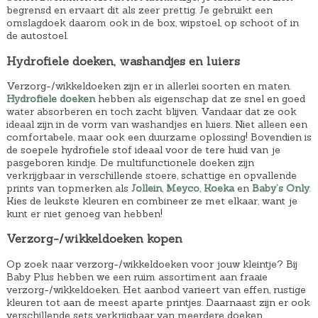
begrensd en ervaart dit als zeer prettig. Je gebruikt een
p
€
9
omslagdoek daarom ook in de box, wipstoel, op schoot of in
r
1
.
de autostoel.
i
7
Hydrofiele doeken, washandjes en luiers
j
,
s
5
Verzorg-/wikkeldoeken zijn er in allerlei soorten en maten.
Hydrofiele doeken
hebben als eigenschap dat ze snel en goed
w
0
water absorberen en toch zacht blijven. Vandaar dat ze ook
a
.
ideaal zijn in de vorm van washandjes en luiers. Niet alleen een
comfortabele, maar ook een duurzame oplossing! Bovendien is
s
de soepele hydrofiele stof ideaal voor de tere huid van je
:
pasgeboren kindje. De multifunctionele doeken zijn
verkrijgbaar in verschillende stoere, schattige en opvallende
€
prints van topmerken als
Jollein
,
Meyco
,
Koeka
en
Baby’s Only
.
1
Kies de leukste kleuren en combineer ze met elkaar, want je
kunt er niet genoeg van hebben!
8
,
Verzorg-/wikkeldoeken kopen
8
Op zoek naar verzorg-/wikkeldoeken voor jouw kleintje? Bij
9
Baby Plus hebben we een ruim assortiment aan fraaie
.
verzorg-/wikkeldoeken. Het aanbod varieert van effen, rustige
kleuren tot aan de meest aparte printjes. Daarnaast zijn er ook
verschillende sets verkrijgbaar van meerdere doeken