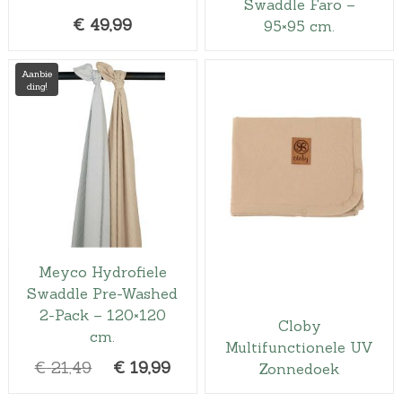
Swaddle Faro –
€
49,99
95×95 cm.
Aanbie
ding!
Meyco Hydrofiele
Swaddle Pre-Washed
2-Pack – 120×120
Cloby
cm.
Multifunctionele UV
O
H
€
21,49
€
19,99
Zonnedoek
o
u