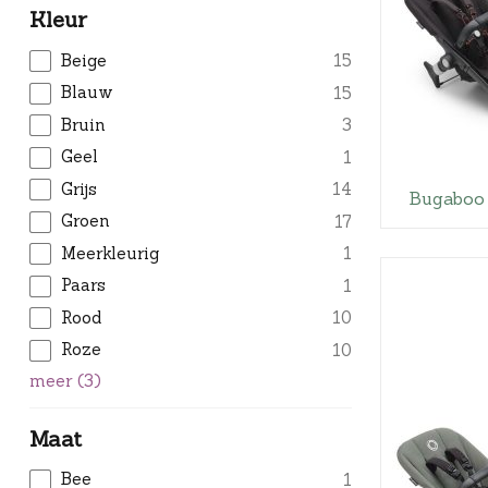
Kleur
Beige
15
Blauw
15
Bruin
3
Geel
1
Grijs
14
Bugaboo
Groen
17
Meerkleurig
1
Paars
1
Rood
10
Roze
10
meer
(
3
)
Maat
Bee
1