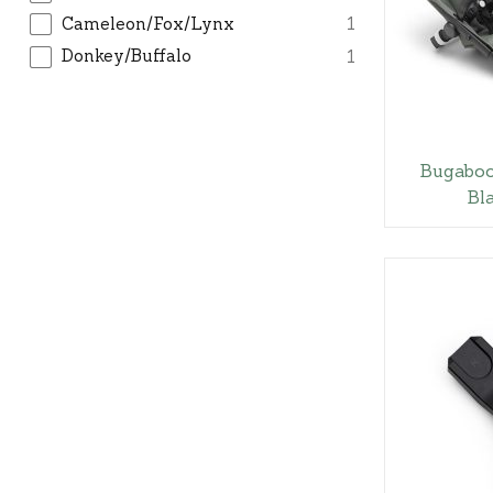
Cameleon/Fox/Lynx
1
Donkey/Buffalo
1
Bugaboo
Bl