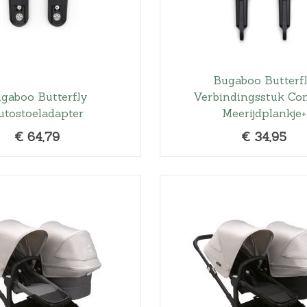
Bugaboo Butterf
gaboo Butterfly
Verbindingsstuk Co
utostoeladapter
Meerijdplankje+
€
64,79
€
34,95