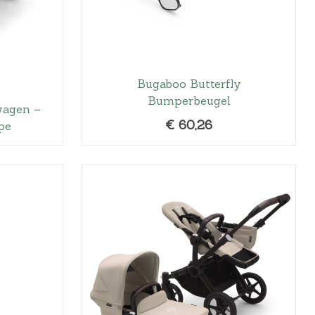
Bugaboo Butterfly
Bumperbeugel
wagen –
€
60,26
pe