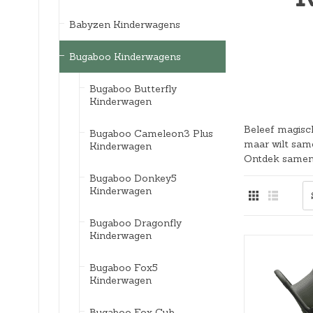
Bedlades
Loopstoelen/-wagens
Kledingaccessoires
Badspeelgoed*
Ergobaby Kinderwagens
Babyzen Kinderwagens
Uitvalbeveiliging
Twee-/Driewielers
Zwemkleding
Joolz Kinderwagens
Bugaboo Kinderwagens
Lattenbodems
Rammelaars en bijtringen
Pyjama's
Maxi-Cosi Kinderwagens
Bugaboo Butterfly
Kinderwagen
Speelgoedkisten
Slaapzakken
Nuna Kinderwagens
Beleef magisc
Bugaboo Cameleon3 Plus
Speelkleden en gyms
Badjassen
Quax Kinderwagens
maar wilt sam
Kinderwagen
Ontdek samen 
Stokke Kinderwagens
Bugaboo Donkey5
Kinderwagen
UPPAbaby Kinderwagens
Bugaboo Dragonfly
Kinderwagen
Bugaboo Fox5
Kinderwagen
Bugaboo Fox Cub