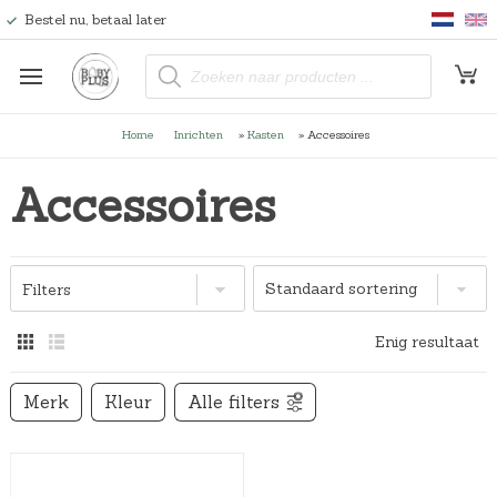
Bestel nu, betaal later
P
r
o
d
u
Home
Inrichten
»
Kasten
»
Accessoires
c
t
e
Accessoires
n
z
o
e
k
e
n
Filters
Enig resultaat
Merk
Kleur
Alle filters