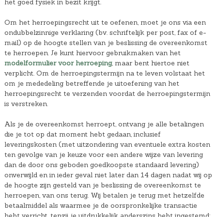
het goed fysiek in bezit krijgt.
Om het herroepingsrecht uit te oefenen, moet je ons via een
ondubbelzinnige verklaring (bv. schriftelijk per post, fax of e-
mail) op de hoogte stellen van je beslissing de overeenkomst
te herroepen. Je kunt hiervoor gebruikmaken van het
modelformulier voor herroeping
, maar bent hiertoe niet
verplicht. Om de herroepingstermijn na te leven volstaat het
om je mededeling betreffende je uitoefening van het
herroepingsrecht te verzenden voordat de herroepingstermijn
is verstreken.
Als je de overeenkomst herroept, ontvang je alle betalingen
die je tot op dat moment hebt gedaan, inclusief
leveringskosten (met uitzondering van eventuele extra kosten
ten gevolge van je keuze voor een andere wijze van levering
dan de door ons geboden goedkoopste standaard levering)
onverwijld en in ieder geval niet later dan 14 dagen nadat wij op
de hoogte zijn gesteld van je beslissing de overeenkomst te
herroepen, van ons terug. Wij betalen je terug met hetzelfde
betaalmiddel als waarmee je de oorspronkelijke transactie
hebt verricht, tenzij je uitdrukkelijk anderszins hebt ingestemd;