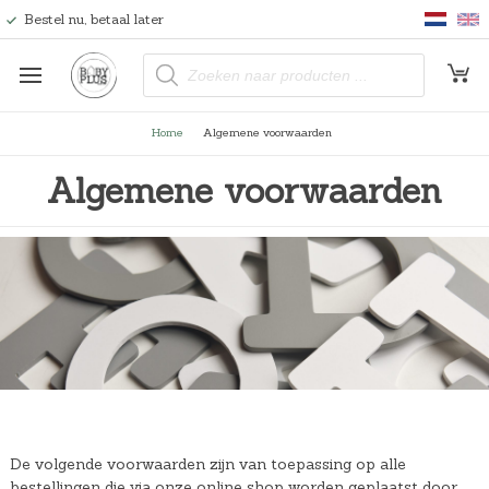
Bestel nu, betaal later
P
r
o
d
u
Home
Algemene voorwaarden
c
t
e
Algemene voorwaarden
n
z
o
e
k
e
n
De volgende voorwaarden zijn van toepassing op alle
bestellingen die via onze online shop worden geplaatst door