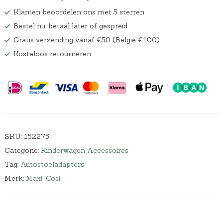
w
9
Klanten beoordelen ons met 5 sterren
a
.
Bestel nu, betaal later of gespreid
s
:
Gratis verzending vanaf €50 (België €100)
€
Kosteloos retourneren
4
4
,
9
9
.
SKU:
152275
Categorie:
Kinderwagen Accessoires
Tag:
Autostoeladapters
Merk:
Maxi-Cosi