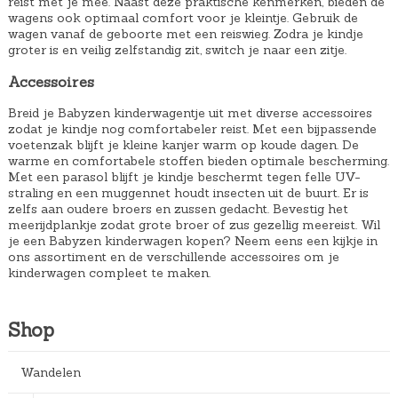
reist met je mee. Naast deze praktische kenmerken, bieden de
wagens ook optimaal comfort voor je kleintje. Gebruik de
wagen vanaf de geboorte met een reiswieg. Zodra je kindje
groter is en veilig zelfstandig zit, switch je naar een zitje.
Accessoires
Breid je Babyzen kinderwagentje uit met diverse accessoires
zodat je kindje nog comfortabeler reist. Met een bijpassende
voetenzak blijft je kleine kanjer warm op koude dagen. De
warme en comfortabele stoffen bieden optimale bescherming.
Met een parasol blijft je kindje beschermt tegen felle UV-
straling en een muggennet houdt insecten uit de buurt. Er is
zelfs aan oudere broers en zussen gedacht. Bevestig het
meerijdplankje zodat grote broer of zus gezellig meereist. Wil
je een Babyzen kinderwagen kopen? Neem eens een kijkje in
ons assortiment en de verschillende accessoires om je
kinderwagen compleet te maken.
Shop
Wandelen