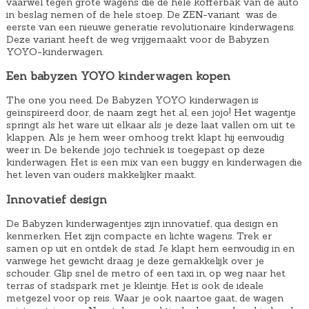
vaarwel tegen grote wagens die de hele kofferbak van de auto
in beslag nemen of de hele stoep. De ZEN-variant was de
eerste van een nieuwe generatie revolutionaire kinderwagens.
Deze variant heeft de weg vrijgemaakt voor de Babyzen
YOYO-kinderwagen.
Een babyzen YOYO kinderwagen kopen
The one you need. De Babyzen YOYO kinderwagen is
geïnspireerd door, de naam zegt het al, een jojo! Het wagentje
springt als het ware uit elkaar als je deze laat vallen om uit te
klappen. Als je hem weer omhoog trekt klapt hij eenvoudig
weer in. De bekende jojo techniek is toegepast op deze
kinderwagen. Het is een mix van een buggy en kinderwagen die
het leven van ouders makkelijker maakt.
Innovatief design
De Babyzen kinderwagentjes zijn innovatief, qua design en
kenmerken. Het zijn compacte en lichte wagens. Trek er
samen op uit en ontdek de stad. Je klapt hem eenvoudig in en
vanwege het gewicht draag je deze gemakkelijk over je
schouder. Glip snel de metro of een taxi in, op weg naar het
terras of stadspark met je kleintje. Het is ook de ideale
metgezel voor op reis. Waar je ook naartoe gaat, de wagen