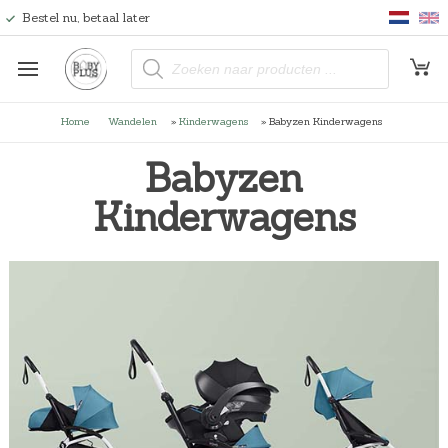
Bestel nu, betaal later
P
r
o
d
u
Home
Wandelen
»
Kinderwagens
»
Babyzen Kinderwagens
c
t
e
Babyzen
n
z
o
Kinderwagens
e
k
e
n