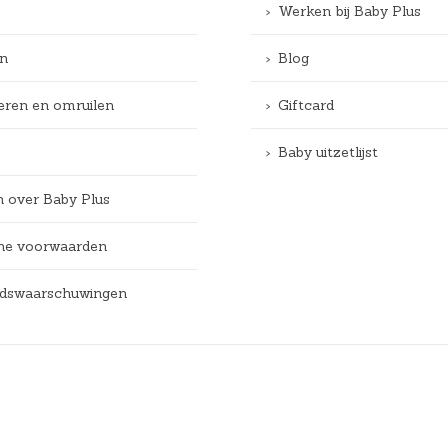
Werken bij Baby Plus
n
Blog
eren en omruilen
Giftcard
Baby uitzetlijst
n over Baby Plus
e voorwaarden
eidswaarschuwingen