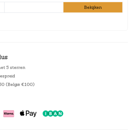
Bekijken
lus
et 5 sterren
gespreid
50 (België €100)