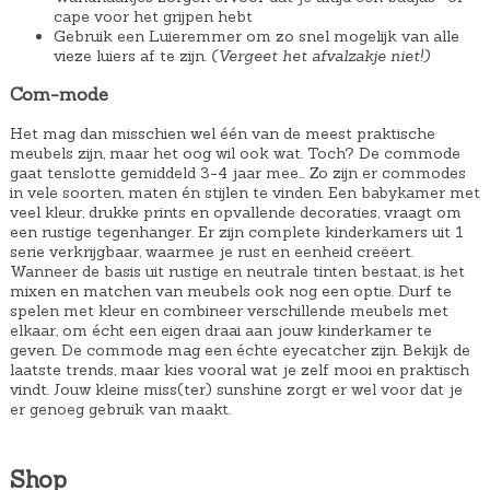
cape voor het grijpen hebt
Gebruik een Luieremmer om zo snel mogelijk van alle
vieze luiers af te zijn.
(Vergeet het afvalzakje niet!)
Com-mode
Het mag dan misschien wel één van de meest praktische
meubels zijn, maar het oog wil ook wat. Toch? De commode
gaat tenslotte gemiddeld 3-4 jaar mee… Zo zijn er commodes
in vele soorten, maten én stijlen te vinden. Een babykamer met
veel kleur, drukke prints en opvallende decoraties, vraagt om
een rustige tegenhanger. Er zijn complete kinderkamers uit 1
serie verkrijgbaar, waarmee je rust en eenheid creëert.
Wanneer de basis uit rustige en neutrale tinten bestaat, is het
mixen en matchen van meubels ook nog een optie. Durf te
spelen met kleur en combineer verschillende meubels met
elkaar, om écht een eigen draai aan jouw kinderkamer te
geven. De commode mag een échte eyecatcher zijn. Bekijk de
laatste trends, maar kies vooral wat je zelf mooi en praktisch
vindt. Jouw kleine miss(ter) sunshine zorgt er wel voor dat je
er genoeg gebruik van maakt.
Shop