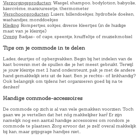
Verzorgingsproducten
: Wasgel, shampoo, bodylotion, babyolie,
0
a
luiercrème, manicuresetje, thermometer
0
s
Verschoonproducten
: Luiers, billendoekjes, hydrofiele doeken,
washandjes, monddoekjes
.
:
Kleding
: Rompertjes, sokjes, diverse kleertjes (in de huidige
€
maat van je kleintje)
Overig
: Badjas- of cape, speentje, knuffeltje of muziekmobiel
5
9
Tips om je commode in te delen
0
Lades, deurtjes of opbergvakken. Begin bij het indelen van de
,
kast bovenin met de spullen die je het meest gebruikt. Terwijl
je jouw kleintje met 1 hand ondersteunt, pak je met de andere
0
hand gemakkelijk iets uit de kast. Ben je rechts- of linkhandig?
0
Ook belangrijk om tijdens het organiseren goed bij na te
.
denken!
Handige commode-accessoires
De commode op zich is al van vele gemakken voorzien. Toch
gaan we je vertellen dat het nóg makkelijker kan! Er zijn
namelijk nog een aantal handige accessoires om rondom je
commode te plaatsen. Zorg ervoor dat je zelf overal makkelijk
bij kan, maar grijpgrage handjes niet…