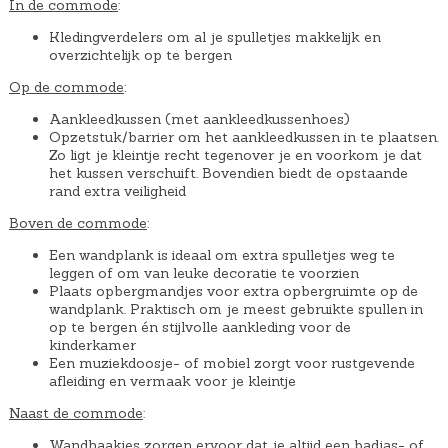
In de commode
:
Kledingverdelers om al je spulletjes makkelijk en
overzichtelijk op te bergen
Op de commode
:
Aankleedkussen (met aankleedkussenhoes)
Opzetstuk/barrier om het aankleedkussen in te plaatsen.
Zo ligt je kleintje recht tegenover je en voorkom je dat
het kussen verschuift. Bovendien biedt de opstaande
rand extra veiligheid
Boven de commode
:
Een wandplank is ideaal om extra spulletjes weg te
leggen of om van leuke decoratie te voorzien
Plaats opbergmandjes voor extra opbergruimte op de
wandplank. Praktisch om je meest gebruikte spullen in
op te bergen én stijlvolle aankleding voor de
kinderkamer
Een muziekdoosje- of mobiel zorgt voor rustgevende
afleiding en vermaak voor je kleintje
Naast de commode
:
Wandhaakjes zorgen ervoor dat je altijd een badjas- of