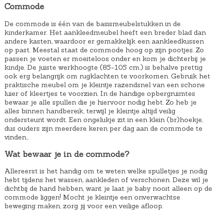
Commode
d
p
De commode is één van de basismeubelstukken in de
i
r
kinderkamer. Het aankleedmeubel heeft een breder blad dan
g
o
andere kasten, waardoor er gemakkelijk een aankleedkussen
e
n
op past. Meestal staat de commode hoog op zijn pootjes. Zo
passen je voeten er moeiteloos onder en kom je dichterbij je
p
k
kindje. De juiste werkhoogte (85-105 cm.) is behalve prettig
r
e
ook erg belangrijk om rugklachten te voorkomen. Gebruik het
praktische meubel om je kleintje razendsnel van een schone
i
l
luier of kleertjes te voorzien. In de handige opbergruimtes
j
i
bewaar je alle spullen die je hiervoor nodig hebt. Zo heb je
alles binnen handbereik, terwijl je kleintje altijd veilig
s
j
ondersteunt wordt. Een ongelukje zit in een klein (br)hoekje,
i
k
dus ouders zijn meerdere keren per dag aan de commode te
vinden…
s
e
:
p
Wat bewaar je in de commode?
€
r
Allereerst is het handig om te weten welke spulletjes je nodig
4
i
hebt tijdens het wassen, aankleden of verschonen. Deze wil je
8
j
dichtbij de hand hebben, want je laat je baby nooit alleen op de
commode liggen! Mocht je kleintje een onverwachtse
9
s
beweging maken, zorg jij voor een veilige afloop.
,
w