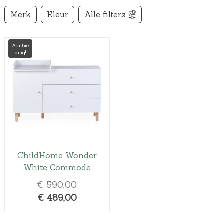
Merk
Kleur
Alle filters
Aanbie
ding!
ChildHome Wonder
White Commode
O
€
590,00
H
o
€
489,00
u
r
i
s