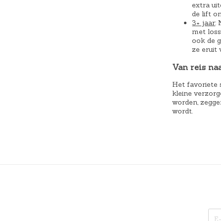
extra ui
de lift 
3+ jaar
:
met loss
ook de g
ze eruit 
Van reis n
Het favoriete s
kleine verzorg
worden, zeggen
wordt.