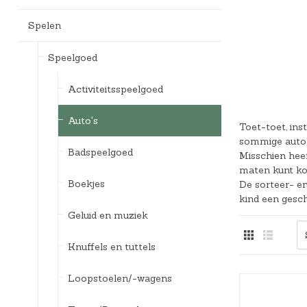
Bedlades
Loopstoelen/-wagens
Kledingaccessoires
Badspeelgoed*
Ergobaby Kinderwagens
Spelen
Uitvalbeveiliging
Twee-/Driewielers
Zwemkleding
Joolz Kinderwagens
Speelgoed
Lattenbodems
Rammelaars en bijtringen
Pyjama's
Maxi-Cosi Kinderwagens
Activiteitsspeelgoed
Speelgoedkisten
Slaapzakken
Nuna Kinderwagens
Auto's
Toet-toet, ins
Speelkleden en gyms
Badjassen
Quax Kinderwagens
sommige auto’s
Badspeelgoed
Misschien heef
Stokke Kinderwagens
maten kunt kop
Boekjes
De sorteer- en
UPPAbaby Kinderwagens
kind een gesch
Geluid en muziek
Knuffels en tuttels
Loopstoelen/-wagens