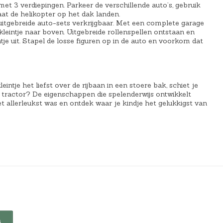
 met 3 verdiepingen. Parkeer de verschillende auto’s, gebruik
aat de helikopter op het dak landen.
 uitgebreide auto-sets verkrijgbaar. Met een complete garage
leintje naar boven. Uitgebreide rollenspellen ontstaan en
je uit. Stapel de losse figuren op in de auto en voorkom dat
eintje het liefst over de rijbaan in een stoere bak, schiet je
gen tractor? De eigenschappen die spelenderwijs ontwikkelt
 allerleukst was en ontdek waar je kindje het gelukkigst van