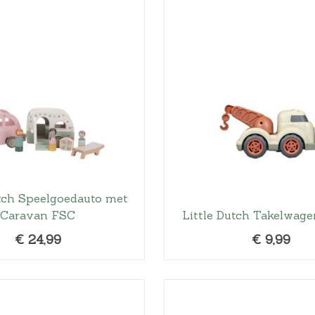
utch Speelgoedauto met
Caravan FSC
Little Dutch Takelwage
€
24,99
€
9,99