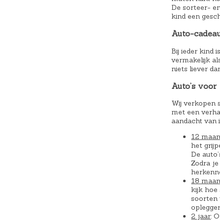
De sorteer- en
kind een gesch
Auto-cadea
Bij ieder kind 
vermakelijk al
niets liever d
Auto’s voor 
Wij verkopen s
met een verhaa
aandacht van i
12 maa
het grij
De auto’
Zodra je
herkenne
18 maa
kijk hoe
soorten 
oplegger
2 jaar
: 