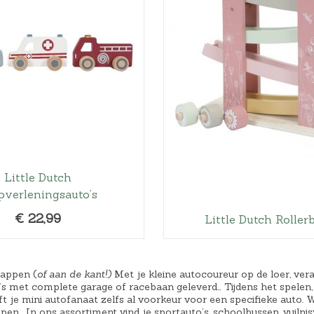
Little Dutch
pverleningsauto’s
€
22,99
Little Dutch Roller
tappen (
of aan de kant!)
Met je kleine autocoureur op de loer, vera
 met complete garage of racebaan geleverd… Tijdens het spelen, 
t je mini autofanaat zelfs al voorkeur voor een specifieke auto. W
en. In ons assortiment vind je sportauto’s, schoolbussen, vuilni