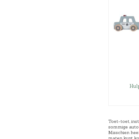
Hul
Toet-toet, ins
sommige auto’s
Misschien heef
maten kunt kop