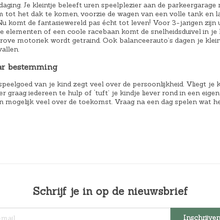
tdaging. Je kleintje beleeft uren speelplezier aan de parkeergarage
om tot het dak te komen, voorzie de wagen van een volle tank en l
 Nu komt de fantasiewereld pas écht tot leven! Voor 3-jarigen zijn
e elementen of een coole racebaan komt de snelheidsduivel in je k
rove motoriek wordt getraind. Ook balanceerauto’s dagen je kleint
vallen.
aar bestemming
peelgoed van je kind zegt veel over de persoonlijkheid. Vliegt je kl
er graag iedereen te hulp of ‘tuft’ je kindje liever rond in een ei
 mogelijk veel over de toekomst. Vraag na een dag spelen wat het
Schrijf je in op de nieuwsbrief