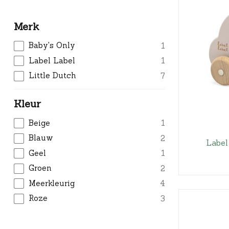
Merk
Baby's Only
1
Label Label
1
Little Dutch
7
Kleur
Beige
1
Blauw
2
Label
Geel
1
Groen
2
Meerkleurig
4
Roze
3