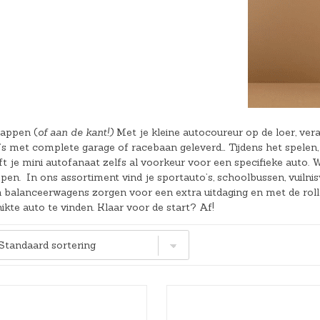
Hoeslakens
Matrasbeschermers
Slaapzakken en inbakeren
tappen (
of aan de kant!)
Met je kleine autocoureur op de loer, vera
 met complete garage of racebaan geleverd… Tijdens het spelen, 
t je mini autofanaat zelfs al voorkeur voor een specifieke auto. W
en. In ons assortiment vind je sportauto’s, schoolbussen, vuilni
 balanceerwagens zorgen voor een extra uitdaging en met de rolle
ikte auto te vinden. Klaar voor de start? Af!