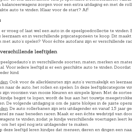
 balanceerwagens zorgen voor een extra uitdaging en met de rolle
ikte auto te vinden. Klaar voor de start? Af!
u
is er vroeg of laat wel een auto in de speelgoedcollectie te vinden.
s leerzaam en in verschillende prijscategorieën te koop. Dit maak
an met auto’s spelen? Voor échte autofans zijn er verschillende r
verschillende leeftijden
peelgoedauto’s in verschillende soorten, maten, merken en materi
l. Voor iedere leeftijd is er een geschikte auto te vinden. Doorda
eder kind.
nden
: Ook voor de allerkleinsten zijn auto’s vermakelijk en leerz
pen naar de auto, het rollen en spelen. In deze leeftijdscategorie
s zijn voorzien van mooie kleuren en simpele lijnen. Met de sorte
 kindje begint te lopen, wordt de bus aan het touwtje meegetrokke
n. De volgende uitdaging is om de juiste blokjes in de juiste openi
nden
: De auto rollerbanen zijn iets uitdagender en vanaf 1,5 jaar 
 snel ze naar beneden racen. Maak er een échte wedstrijd van door 
wagens te vinden, zodat je kindje verschillende voertuigen leert
 om het spel nog iets uitdagender te maken.
Op deze leeftijd leren kindjes dat mensen, dieren en dingen een na