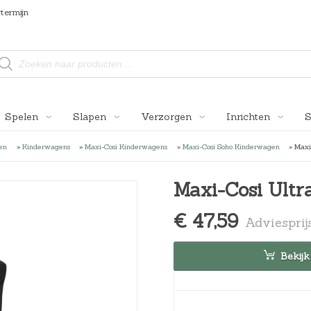
termijn
Spelen
Slapen
Verzorgen
Inrichten
en
»
Kinderwagens
»
Maxi-Cosi Kinderwagens
»
Maxi-Cosi Soho Kinderwagen
»
Maxi
en
trassen
Reisbedden
Wipstoelen
Kruiken en Warmtekussens
Buggy Accessoires
Stokke® Tripp Trapp®
(Kleding)kasten
Complete Babykamers
Buidelzakken
Bed-/boxbumpers
Nachtk
Kind
05 cm)
drekken
dtextiel
Draagzakken*
Slabbetjes en spuugdoekjes
Voetenzakken (Kinderwagen)
Borstvoeding
Boekenkasten
Complete Kinderkamers
Kussens
Boxkleden
Nachtl
Tafe
Maxi-Cosi Ultr
5 cm)
plete Kamers
byfoons
Luiersystemen
Draagzakken
Eetgerei
Nachtkastjes*
Lampen
Dekbedden
Muzie
€
47,59
ratie
bynestjes
Speen-/tutdoekjes
Voedselbereiding
Accessoires
Opbergmanden
Dekbedovertrekken
Stokk
Bekijk
Tassen en etuis*
Vloerkleden
Dekens en lakens
Wanddecoratie
Hoofdkussens