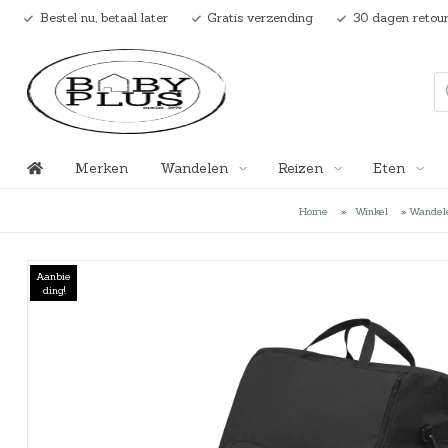
Bestel nu, betaal later
Gratis verzending
30 dagen retour
P
r
o
d
u
c
t
Merken
Wandelen
Reizen
Eten
e
n
z
Home
»
Winkel
»
Wandel
o
Kinderwagens
Autostoelen
Kinderstoelen
Speelgoed
Bedden
Aankleedkussens/-hoezen
Boxen*
Bedbanken
Baby Autostoelen (tot 83 cm)
Activiteitsspeelgoed
Rompers
Badjes
Anex Kinderwagens
Kast
Ma
e
k
e
Kinderwagen Accessoires
Babynestjes*
Stokke® Nomi® Kinderstoel
Ledikanten
Babykleding
Bureaus
Cotbedden
Peuter Autostoelen (60 t/m 1
Auto's
Jurken en rokken
Badsets
Babyzen Kinderwagens
Wan
Be
n
Aanbie
ding!
Buggy's
Stokke® Clikk™
Wiegen
Badartikelen
Barriers
Juniorbedden
Kind Autostoelen (105 t/m 13
Badspeelgoed
Truien, sweaters en vesten
Badaccessoires
Bugaboo Kinderwagens
Com
Ba
Stokke® Steps™
Boxen
Bijtringen
Commodes
Meegroeibedden
Autostoel Bases ISOFIX
Boekjes
Jassen
Badcapes
Cybex Kinderwagens
Deco
Ba
Fopspenen
Tienerbedden
Voetenzakken (Autostoel)
Geluid en muziek
Sokken en maillots
Badjassen
Ding Kinderwagens
Reisbedden*
Autostoel Accessoires
Knuffels en tuttels
Schoenen en sloffen
Potjes en toilettrainers
Easywalker Kinderwagens