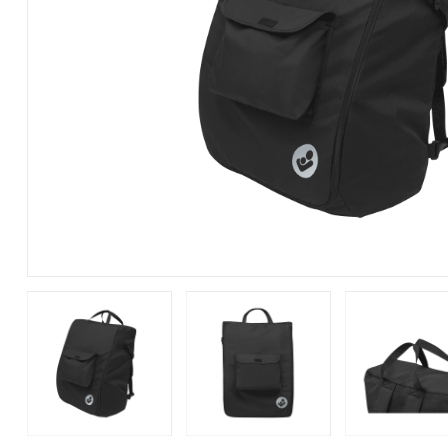
Bedlades
Loopstoelen/-wagens
Kledingaccessoires
Badspeelgoed*
Ergobaby Kinderwagens
Uitvalbeveiliging
Twee-/Driewielers
Zwemkleding
Joolz Kinderwagens
Lattenbodems
Rammelaars en bijtringen
Pyjama's
Maxi-Cosi Kinderwagens
Speelgoedkisten
Slaapzakken
Nuna Kinderwagens
Speelkleden en gyms
Badjassen
Quax Kinderwagens
Stokke Kinderwagens
UPPAbaby Kinderwagens