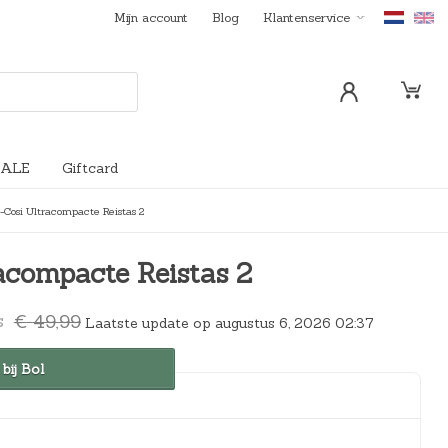
Mijn account
Blog
Klantenservice
SALE
Giftcard
-Cosi Ultracompacte Reistas 2
astjes
erveiligheid
Tassen en etuis
Flessen en Accessoires
Cadeaus
Thermometers
Bolderkarren
Deur-/raam-/kastbeveiliging
ampjes en klokjes
ls | Stoelen | Bankjes
Slabbetjes
Verzorg-/Wikkeldoeken
Traphekken
acompacte Reistas 2
kmobielen
Trainingsbekers
Verschonen
Uitvalbeveiliging*
O
H
€
49,99
Laatste update op augustus 6, 2026 02:37
o
u
e® Sleepi™
Voedingskussens
Luchtbehandeling
 bij Bol
r
i
s
d