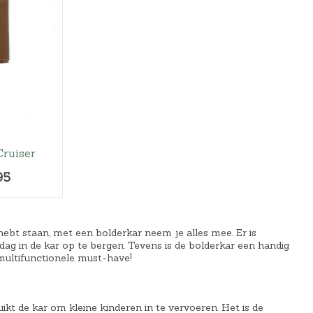
ruiser
H
95
u
i
d
hebt staan, met een bolderkar neem je alles mee. Er is
ag in de kar op te bergen. Tevens is de bolderkar een handig
i
 multifunctionele must-have!
g
e
p
uikt de kar om kleine kinderen in te vervoeren. Het is de