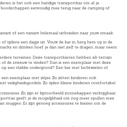
nderen, is het ook een handige transportkar om al je
r
le boodschappen eenvoudig mee terug naar de camping of
i
j
s
i
variant of een variant helemaal uitbreiden naar jouw smaak.
s
 tijdens een dagje uit. Vouw de kar in, berg hem op in de
:
acks en drinken hoef je dan niet zelf te dragen, maar neem
€
eerdere terreinen. Deze transportkarren hebben all-terrain
3
 bos of de sneeuw te vinden? Dan is een exemplaar met deze
ijk op een vlakke ondergrond? Een kar met luchtwielen of
9
,
n een exemplaar met zitjes. Zo zitten kinderen ook
et veiligheidsgordels. Zo rijden kleine kinderen comfortabel
9
5
ccessoires. Zo zijn er bijvoorbeeld zonnekappen verkrijgbaar,
nsporttas geeft je de mogelijkheid om nog meer spullen mee
.
 van muggen. Er zijn genoeg accessoires te kiezen om de