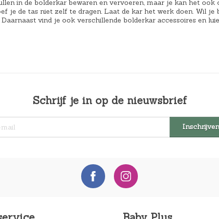
5
4
pullen in de bolderkar bewaren en vervoeren, maar je kan het ook 
f je de tas niet zelf te dragen. Laat de kar het werk doen. Wil j
9
9
 Daarnaast vind je ook verschillende bolderkar accessoires en l
,
,
9
9
5
5
.
.
Schrijf je in op de nieuwsbrief
service
Baby Plus