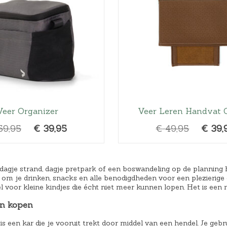
Veer Organizer
Veer Leren Handvat C
O
H
O
59,95
€
39,95
€
49,95
€
39,
o
u
o
r
i
r
s
d
s
dagje strand, dagje pretpark of een boswandeling op de planning 
om je drinken, snacks en alle benodigdheden voor een plezierige d
p
i
p
 voor kleine kindjes die écht niet meer kunnen lopen. Het is een
r
g
r
en kopen
o
e
o
n
p
n
is een kar die je vooruit trekt door middel van een hendel. Je gebr