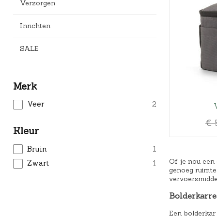
Verzorgen
Inrichten
SALE
Merk
Veer
2
€
Kleur
Bruin
1
Of je nou een 
Zwart
1
genoeg ruimte 
vervoersmiddel
Bolderkarr
Een bolderkar 