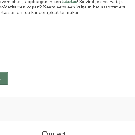
overzichtelijk opbergen in een
luiertas
! Zo vind je snel wat je
e bolderkarren kopen? Neem eens een kijkje in het assortiment
uiertassen om de kar compleet te maken!
Contact