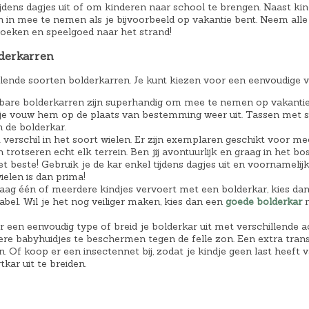
ijdens dagjes uit of om kinderen naar school te brengen. Naast ki
k
r
k
 in mee te nemen als je bijvoorbeeld op vakantie bent. Neem al
e
i
e
oeken en speelgoed naar het strand!
l
j
l
derkarren
i
s
i
j
i
j
illende soorten bolderkarren. Je kunt kiezen voor een eenvoudige 
k
s
k
re bolderkarren zijn superhandig om mee te nemen op vakantie of
e
:
e
je vouw hem op de plaats van bestemming weer uit. Tassen met sn
n de bolderkar.
p
€
p
k verschil in het soort wielen. Er zijn exemplaren geschikt voor m
r
3
r
n trotseren echt elk terrein. Ben jij avontuurlijk en graag in het
et beste! Gebruik je de kar enkel tijdens dagjes uit en voornamel
i
9
i
ielen is dan prima!
j
,
j
raag één of meerdere kindjes vervoert met een bolderkar, kies da
bel. Wil je het nog veiliger maken, kies dan een
goede bolderkar
m
s
9
s
w
5
w
r een eenvoudig type of breid je bolderkar uit met verschillende a
ere babyhuidjes te beschermen tegen de felle zon. Een extra tra
a
.
a
. Of koop er een insectennet bij, zodat je kindje geen last heeft
s
s
tkar uit te breiden.
:
:
€
€