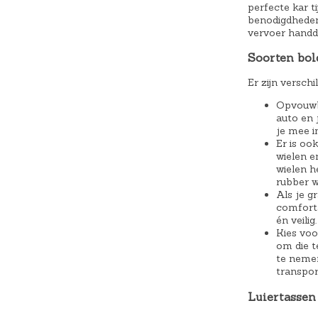
perfecte kar t
benodigdheden
vervoer handd
Soorten bol
Er zijn versch
Opvouwba
auto en 
je mee i
Er is oo
wielen e
wielen h
rubber w
Als je g
comforta
én veilig.
Kies voo
om die t
te nemen
transpor
Luiertassen