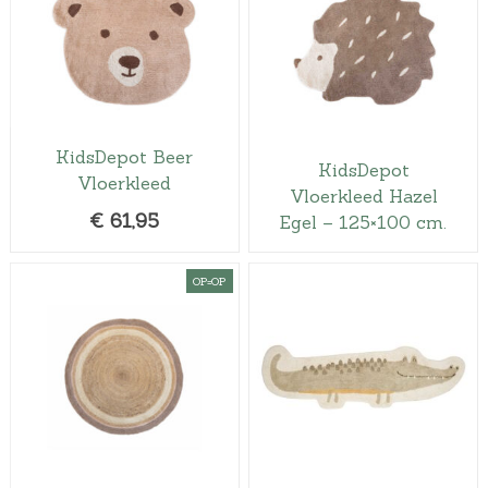
KidsDepot Beer
KidsDepot
Vloerkleed
Vloerkleed Hazel
€
61,95
Egel – 125×100 cm.
OP=OP