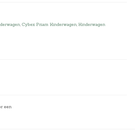
nderwagen
,
Cybex Priam Kinderwagen
,
Kinderwagen
or een