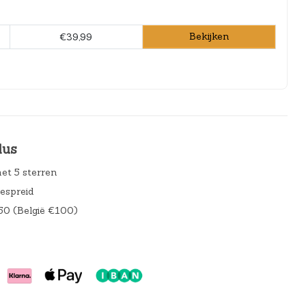
Bekijken
€39,99
lus
et 5 sterren
gespreid
50 (België €100)