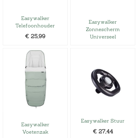
s
:
Easywalker
Easywalker
€
Telefoonhouder
Zonnescherm
4
€
25,99
Universeel
4
,
9
5
.
Easywalker Stuur
Easywalker
€
27,44
Voetenzak