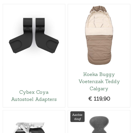
Koeka Buggy
Voetenzak Teddy
Calgary
Cybex Coya
€
119,90
Autostoel Adapters
Aanbie
ding!