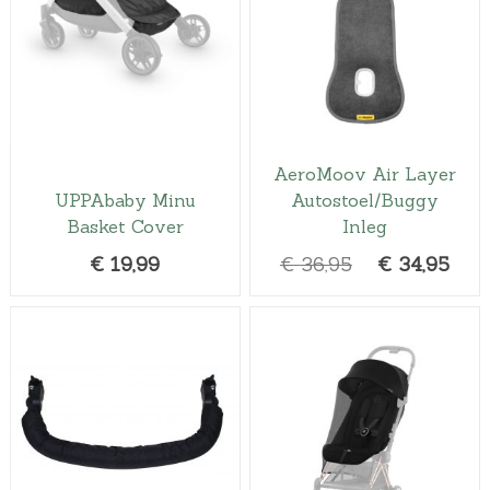
AeroMoov Air Layer
UPPAbaby Minu
Autostoel/Buggy
Basket Cover
Inleg
O
H
€
19,99
€
36,95
€
34,95
o
u
r
i
s
d
p
i
r
g
o
e
n
p