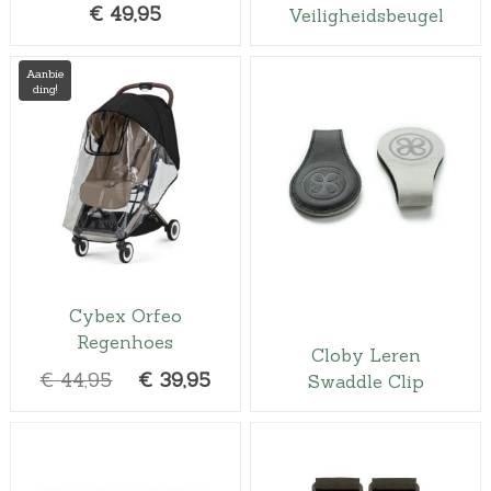
€
49,95
Veiligheidsbeugel
6
,
Aanbie
9
ding!
5
.
Cybex Orfeo
Regenhoes
Cloby Leren
O
H
€
44,95
€
39,95
Swaddle Clip
o
u
r
i
s
d