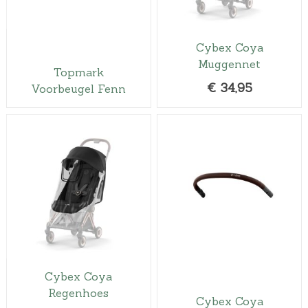
k
r
e
i
l
j
Cybex Coya
i
s
Muggennet
j
i
Topmark
€
34,95
Voorbeugel Fenn
k
s
e
:
p
€
r
3
i
4
j
,
s
9
w
5
a
.
s
:
Cybex Coya
€
Regenhoes
Cybex Coya
3