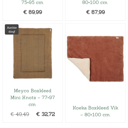
75×95 cm.
80×100 cm.
€
89,99
€
87,99
Aanbie
ding!
Meyco Boxkleed
Mini Knots – 77×97
cm.
Koeka Boxkleed Vik
O
H
€
49,49
€
32,72
– 80×100 cm.
o
u