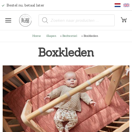
Bestel nu, betaal later
P
r
o
d
u
Home
Slapen
»
Bedtextiel
»
Boxkleden
c
t
e
Boxkleden
n
z
o
e
k
e
n