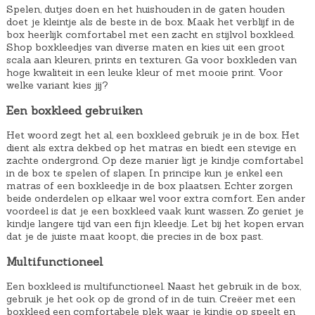
r
i
Spelen, dutjes doen en het huishouden in de gaten houden
s
d
doet je kleintje als de beste in de box. Maak het verblijf in de
box heerlijk comfortabel met een zacht en stijlvol boxkleed.
p
i
Shop boxkleedjes van diverse maten en kies uit een groot
r
g
scala aan kleuren, prints en texturen. Ga voor boxkleden van
hoge kwaliteit in een leuke kleur of met mooie print. Voor
o
e
welke variant kies jij?
n
p
Een boxkleed gebruiken
k
r
e
i
Het woord zegt het al, een boxkleed gebruik je in de box. Het
l
j
dient als extra dekbed op het matras en biedt een stevige en
zachte ondergrond. Op deze manier ligt je kindje comfortabel
i
s
in de box te spelen of slapen. In principe kun je enkel een
j
i
matras of een boxkleedje in de box plaatsen. Echter zorgen
beide onderdelen op elkaar wel voor extra comfort. Een ander
k
s
voordeel is dat je een boxkleed vaak kunt wassen. Zo geniet je
e
:
kindje langere tijd van een fijn kleedje. Let bij het kopen ervan
dat je de juiste maat koopt, die precies in de box past.
p
€
r
3
Multifunctioneel
i
2
Een boxkleed is multifunctioneel. Naast het gebruik in de box,
j
,
gebruik je het ook op de grond of in de tuin. Creëer met een
s
7
boxkleed een comfortabele plek waar je kindje op speelt en