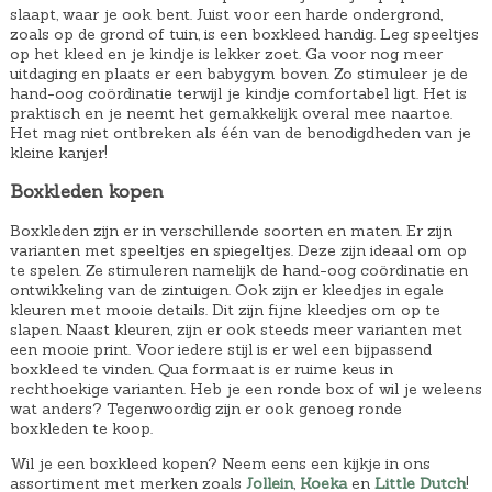
slaapt, waar je ook bent. Juist voor een harde ondergrond,
w
2
zoals op de grond of tuin, is een boxkleed handig. Leg speeltjes
a
.
op het kleed en je kindje is lekker zoet. Ga voor nog meer
uitdaging en plaats er een babygym boven. Zo stimuleer je de
s
hand-oog coördinatie terwijl je kindje comfortabel ligt. Het is
:
praktisch en je neemt het gemakkelijk overal mee naartoe.
Het mag niet ontbreken als één van de benodigdheden van je
€
kleine kanjer!
4
Boxkleden kopen
9
,
Boxkleden zijn er in verschillende soorten en maten. Er zijn
varianten met speeltjes en spiegeltjes. Deze zijn ideaal om op
4
te spelen. Ze stimuleren namelijk de hand-oog coördinatie en
9
ontwikkeling van de zintuigen. Ook zijn er kleedjes in egale
.
kleuren met mooie details. Dit zijn fijne kleedjes om op te
slapen. Naast kleuren, zijn er ook steeds meer varianten met
een mooie print. Voor iedere stijl is er wel een bijpassend
boxkleed te vinden. Qua formaat is er ruime keus in
rechthoekige varianten. Heb je een ronde box of wil je weleens
wat anders? Tegenwoordig zijn er ook genoeg ronde
boxkleden te koop.
Wil je een boxkleed kopen? Neem eens een kijkje in ons
assortiment met merken zoals
Jollein
,
Koeka
en
Little Dutch
!