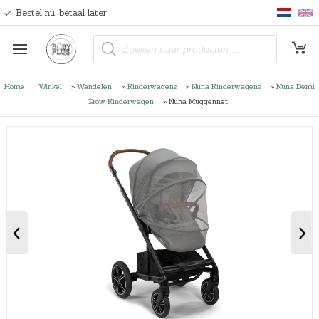
Bestel nu, betaal later
P
r
o
d
u
Home
Winkel
»
Wandelen
»
Kinderwagens
»
Nuna Kinderwagens
»
Nuna Demi
c
t
Grow Kinderwagen
»
Nuna Muggennet
e
n
z
o
e
k
e
n