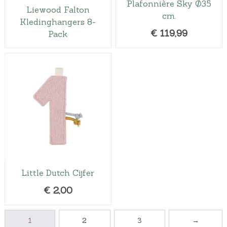
Plafonnière Sky Ø35
Liewood Falton
cm.
Kledinghangers 8-
€
119,99
Pack
Little Dutch Cijfer
€
2,00
1
2
3
→