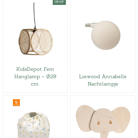
OP=OP
KidsDepot Fem
Hanglamp – Ø28
Liewood Annabelle
cm.
Nachtlampje