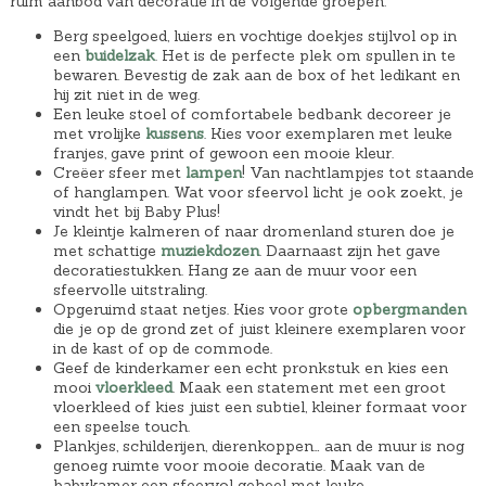
ruim aanbod van decoratie in de volgende groepen:
Berg speelgoed, luiers en vochtige doekjes stijlvol op in
een
buidelzak
. Het is de perfecte plek om spullen in te
bewaren. Bevestig de zak aan de box of het ledikant en
hij zit niet in de weg.
Een leuke stoel of comfortabele bedbank decoreer je
met vrolijke
kussens
. Kies voor exemplaren met leuke
franjes, gave print of gewoon een mooie kleur.
Creëer sfeer met
lampen
! Van nachtlampjes tot staande
of hanglampen. Wat voor sfeervol licht je ook zoekt, je
vindt het bij Baby Plus!
Je kleintje kalmeren of naar dromenland sturen doe je
met schattige
muziekdozen
. Daarnaast zijn het gave
decoratiestukken. Hang ze aan de muur voor een
sfeervolle uitstraling.
Opgeruimd staat netjes. Kies voor grote
opbergmanden
die je op de grond zet of juist kleinere exemplaren voor
in de kast of op de commode.
Geef de kinderkamer een echt pronkstuk en kies een
mooi
vloerkleed
. Maak een statement met een groot
vloerkleed of kies juist een subtiel, kleiner formaat voor
een speelse touch.
Plankjes, schilderijen, dierenkoppen… aan de muur is nog
genoeg ruimte voor mooie decoratie. Maak van de
babykamer een sfeervol geheel met leuke