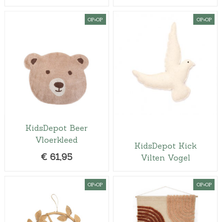
OP=OP
OP=OP
KidsDepot Beer
Vloerkleed
KidsDepot Kick
€
61,95
Vilten Vogel
OP=OP
OP=OP