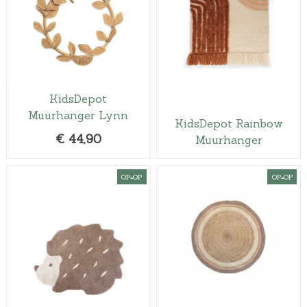
KidsDepot
Muurhanger Lynn
KidsDepot Rainbow
€
44,90
Muurhanger
OP=OP
OP=OP