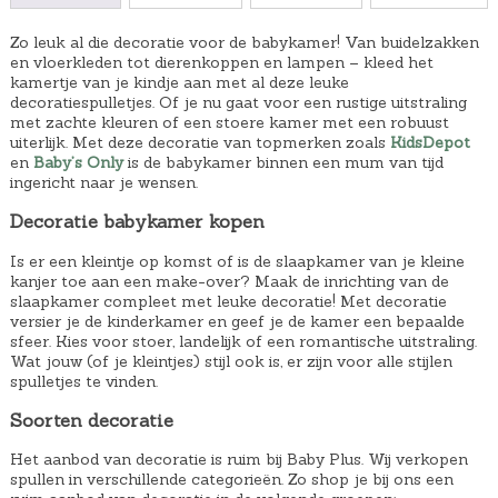
Zo leuk al die decoratie voor de babykamer! Van buidelzakken
en vloerkleden tot dierenkoppen en lampen – kleed het
kamertje van je kindje aan met al deze leuke
decoratiespulletjes. Of je nu gaat voor een rustige uitstraling
met zachte kleuren of een stoere kamer met een robuust
uiterlijk. Met deze decoratie van topmerken zoals
KidsDepot
en
Baby’s Only
is de babykamer binnen een mum van tijd
ingericht naar je wensen.
Decoratie babykamer kopen
Is er een kleintje op komst of is de slaapkamer van je kleine
kanjer toe aan een make-over? Maak de inrichting van de
slaapkamer compleet met leuke decoratie! Met decoratie
versier je de kinderkamer en geef je de kamer een bepaalde
sfeer. Kies voor stoer, landelijk of een romantische uitstraling.
Wat jouw (of je kleintjes) stijl ook is, er zijn voor alle stijlen
spulletjes te vinden.
Soorten decoratie
Het aanbod van decoratie is ruim bij Baby Plus. Wij verkopen
spullen in verschillende categorieën. Zo shop je bij ons een