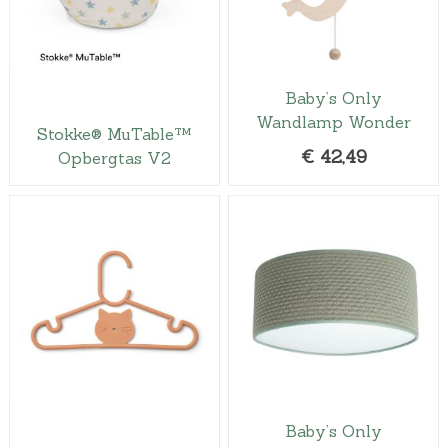
Baby’s Only
Wandlamp Wonder
Stokke® MuTable™
€
42,49
Opbergtas V2
Baby’s Only