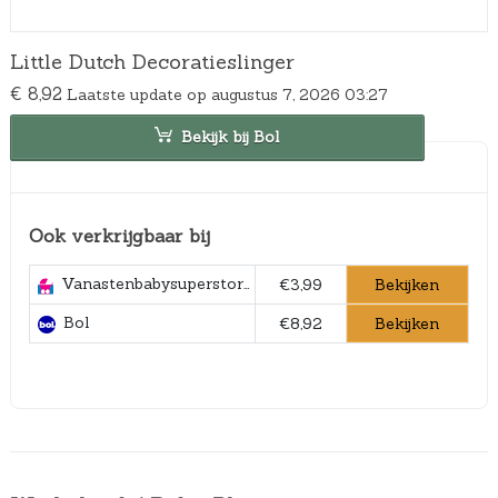
Little Dutch Decoratieslinger
€
8,92
Laatste update op augustus 7, 2026 03:27
Bekijk bij Bol
Ook verkrijgbaar bij
Vanastenbabysuperstore.nl
Bekijken
€3,99
Bol
Bekijken
€8,92