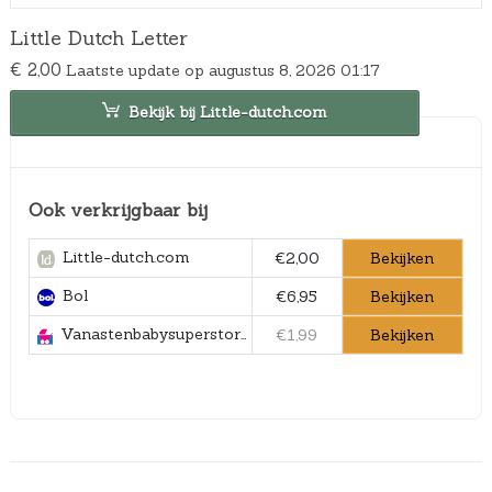
Little Dutch Letter
€
2,00
Laatste update op augustus 8, 2026 01:17
Bekijk bij Little-dutch.com
Ook verkrijgbaar bij
Little-dutch.com
Bekijken
€2,00
Bol
Bekijken
€6,95
Vanastenbabysuperstore.nl
Bekijken
€1,99