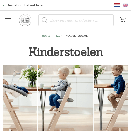
Bestel nu, betaal later
P
r
o
d
u
Home
Eten
»
Kinderstoelen
c
t
e
Kinderstoelen
n
z
o
e
k
e
n