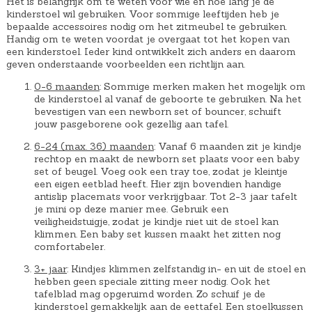
Het is belangrijk om te weten voor wie en hoe lang je de
kinderstoel wil gebruiken. Voor sommige leeftijden heb je
bepaalde accessoires nodig om het zitmeubel te gebruiken.
Handig om te weten voordat je overgaat tot het kopen van
een kinderstoel. Ieder kind ontwikkelt zich anders en daarom
geven onderstaande voorbeelden een richtlijn aan.
0-6 maanden
: Sommige merken maken het mogelijk om
de kinderstoel al vanaf de geboorte te gebruiken. Na het
bevestigen van een newborn set of bouncer, schuift
jouw pasgeborene ook gezellig aan tafel.
6-24 (max. 36) maanden
: Vanaf 6 maanden zit je kindje
rechtop en maakt de newborn set plaats voor een baby
set of beugel. Voeg ook een tray toe, zodat je kleintje
een eigen eetblad heeft. Hier zijn bovendien handige
antislip placemats voor verkrijgbaar. Tot 2-3 jaar tafelt
je mini op deze manier mee. Gebruik een
veiligheidstuigje, zodat je kindje niet uit de stoel kan
klimmen. Een baby set kussen maakt het zitten nog
comfortabeler.
3+ jaar
: Kindjes klimmen zelfstandig in- en uit de stoel en
hebben geen speciale zitting meer nodig. Ook het
tafelblad mag opgeruimd worden. Zo schuif je de
kinderstoel gemakkelijk aan de eettafel. Een stoelkussen