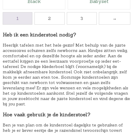
Black
Babyset
k
s
1
e
:
9
1
2
3
→
p
€
,
r
6
9
Heb ik een kinderstoel nodig?
i
7
9
j
,
.
Heerlijk tafelen met het hele gezin! Met behulp van de juiste
accessoires schuiven zelfs newborns aan. Kindjes zitten veilig,
s
7
comfortabel en op dezelfde hoogte als ieder ander. Aan de
w
5
eettafel krijgen ze een leerzaam voorproefje op ieder eet-
a
.
tafereel. De nodige kliederboel blijft
(voornamelijk)
bij de
makkelijk afneembare kinderstoel. Ook niet onbelangrijk, zelf
s
kom je eerder aan eten toe… Sommige kinderstoelen zijn
:
geschikt van newborn tot volwassenen en gaan zelfs
levenslang mee! Er zijn vele wensen en vele mogelijkheden als
€
het op kinderstoelen aankomt. Stel jezelf de volgende vragen
9
in jouw zoektocht naar de juiste kinderstoel en vind degene die
bij jou past.
9
,
Hoe vaak gebruik je de kinderstoel?
9
Ben je van plan om de kinderstoel dagelijks te gebruiken of
9
heb je er liever eentje die je razendsnel tevoorschijn tovert