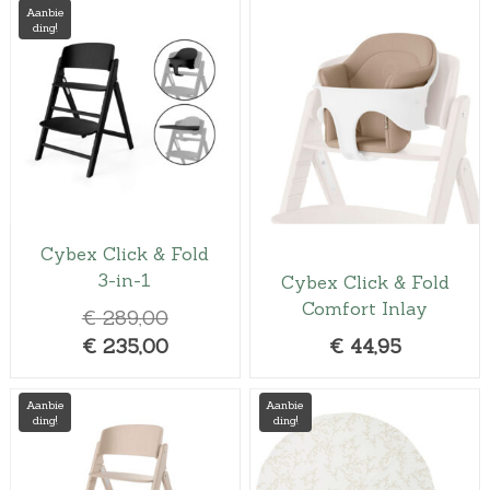
Aanbie
ding!
Cybex Click & Fold
3-in-1
Cybex Click & Fold
Comfort Inlay
O
€
289,00
o
H
€
235,00
€
44,95
r
u
s
i
Aanbie
Aanbie
ding!
ding!
p
d
r
i
o
g