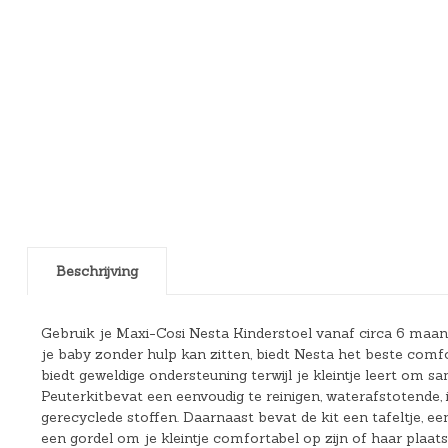
Beschrijving
Gebruik je Maxi-Cosi Nesta Kinderstoel vanaf circa 6 maa
je baby zonder hulp kan zitten, biedt Nesta het beste comfort
biedt geweldige ondersteuning terwijl je kleintje leert om s
Peuterkitbevat een eenvoudig te reinigen, waterafstotende,
gerecyclede stoffen. Daarnaast bevat de kit een tafeltje, ee
een gordel om je kleintje comfortabel op zijn of haar plaat