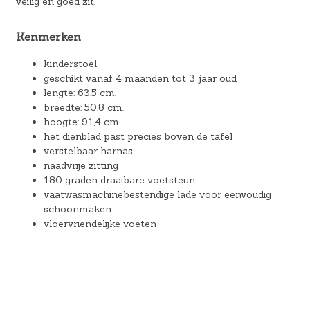
veilig en goed zit.
Kenmerken
kinderstoel
geschikt vanaf 4 maanden tot 3 jaar oud
lengte: 63,5 cm.
breedte: 50,8 cm.
hoogte: 91,4 cm.
het dienblad past precies boven de tafel
verstelbaar harnas
naadvrije zitting
180 graden draaibare voetsteun
vaatwasmachinebestendige lade voor eenvoudig
schoonmaken
vloervriendelijke voeten