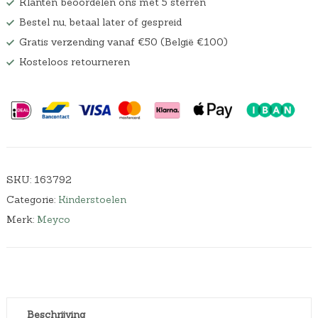
Klanten beoordelen ons met 5 sterren
a
.
Bestel nu, betaal later of gespreid
s
:
Gratis verzending vanaf €50 (België €100)
€
Kosteloos retourneren
3
4
,
4
9
.
SKU:
163792
Categorie:
Kinderstoelen
Merk:
Meyco
Beschrijving