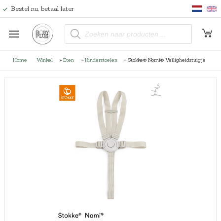
Bestel nu, betaal later
P
r
o
d
u
Home
Winkel
»
Eten
»
Kinderstoelen
»
Stokke® Nomi® Veiligheidstuigje
c
t
e
n
z
o
e
k
e
n