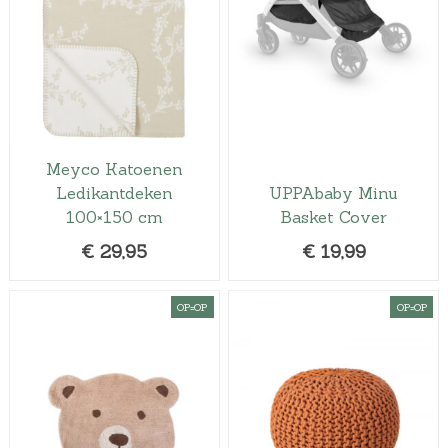
Meyco Katoenen
Ledikantdeken
UPPAbaby Minu
100×150 cm
Basket Cover
€
29,95
€
19,99
OP=OP
OP=OP