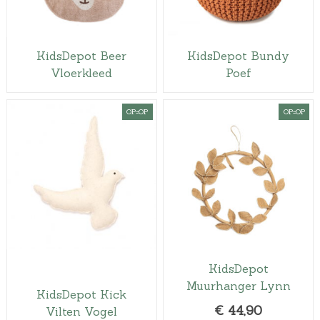
KidsDepot Beer
KidsDepot Bundy
Vloerkleed
Poef
OP=OP
OP=OP
KidsDepot
Muurhanger Lynn
KidsDepot Kick
€
44,90
Vilten Vogel