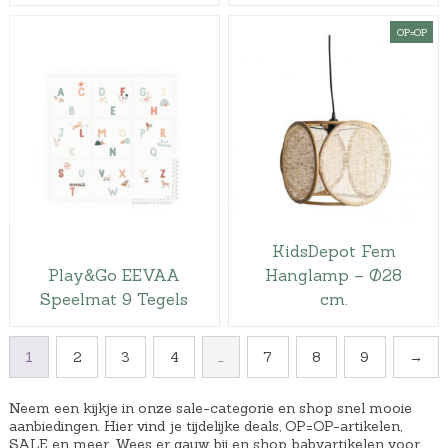
OP=OP
KidsDepot Fem
Play&Go EEVAA
Hanglamp – Ø28
Speelmat 9 Tegels
cm.
1
2
3
4
…
7
8
9
→
Neem een kijkje in onze sale-categorie en shop snel mooie
aanbiedingen. Hier vind je tijdelijke deals, OP=OP-artikelen,
SALE en meer. Wees er gauw bij en shop babyartikelen voor