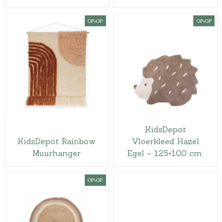
OP=OP
OP=OP
KidsDepot
KidsDepot Rainbow
Vloerkleed Hazel
Muurhanger
Egel – 125×100 cm.
OP=OP