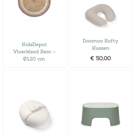
Doomoo Softy
KidsDepot
Kussen
Vloerkleed Sem –
€
50,00
Ø120 cm.