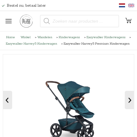
Bestel nu, betaal later
P
r
o
d
u
Home
Winkel
»
Wandelen
»
Kinderwagens
»
Easywalker Kinderwagens
»
c
t
Easywalker Harvey5 Kinderwagen
»
Easywalker Harvey5 Premium Kinderwagen
e
n
z
o
e
k
e
n