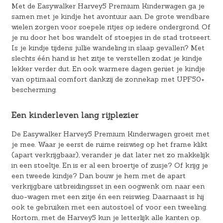
Met de Easywalker Harvey5 Premium Kinderwagen ga je
samen met je kindje het avontuur aan. De grote wendbare
wielen zorgen voor soepele ritjes op iedere ondergrond. Of
je nu door het bos wandelt of stoepjes in de stad trotseert.
Is je kindje tijdens jullie wandeling in slaap gevallen? Met
slechts één hand is het zitje te verstellen zodat je kindje
lekker verder dut. En ook warmere dagen geniet je kindje
van optimaal comfort dankzij de zonnekap met UPF50+
bescherming.
Een kinderleven lang rijplezier
De Easywalker Harvey5 Premium Kinderwagen groeit met
je mee. Waar je eerst de ruime reiswieg op het frame klikt
(apart verkrijgbaar), verander je dat later net zo makkelijk
in een stoeltje. En is er al een broertje of zusje? Of krijg je
een tweede kindje? Dan bouw je hem met de apart
verkrijgbare uitbreidingsset in een oogwenk om naar een
duo-wagen met een zitje én een reiswieg. Daarnaast is hij
ook te gebruiken met een autostoel of voor een tweeling.
Kortom, met de Harvey5 kun je letterlijk alle kanten op.