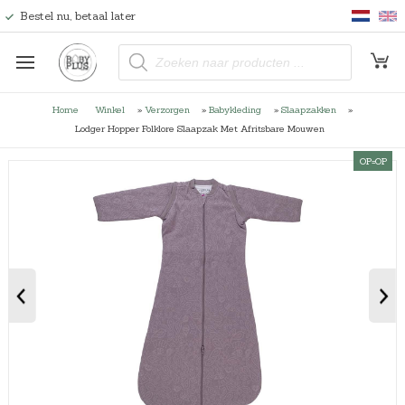
Bestel nu, betaal later
P
r
o
d
u
Home
Winkel
»
Verzorgen
»
Babykleding
»
Slaapzakken
»
c
t
Lodger Hopper Folklore Slaapzak Met Afritsbare Mouwen
e
n
OP=OP
z
o
e
k
e
n