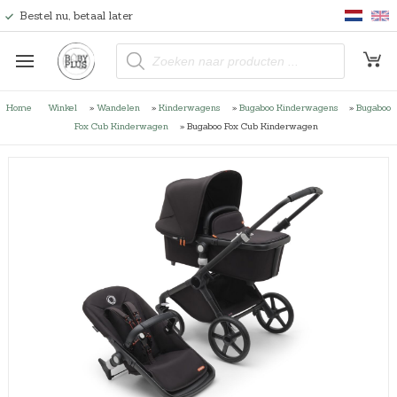
Bestel nu, betaal later
P
r
o
d
u
Home
Winkel
»
Wandelen
»
Kinderwagens
»
Bugaboo Kinderwagens
»
Bugaboo
c
t
Fox Cub Kinderwagen
»
Bugaboo Fox Cub Kinderwagen
e
n
z
o
e
k
e
n