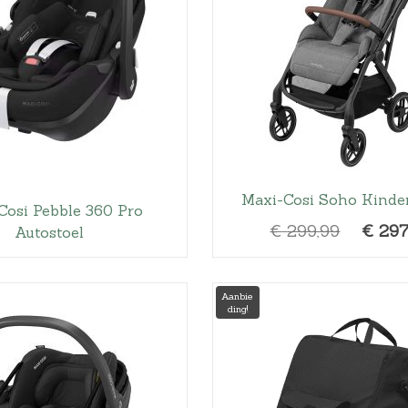
Maxi-Cosi Soho Kind
Cosi Pebble 360 Pro
O
€
299,99
€
297
Autostoel
o
r
Aanbie
s
ding!
p
r
o
n