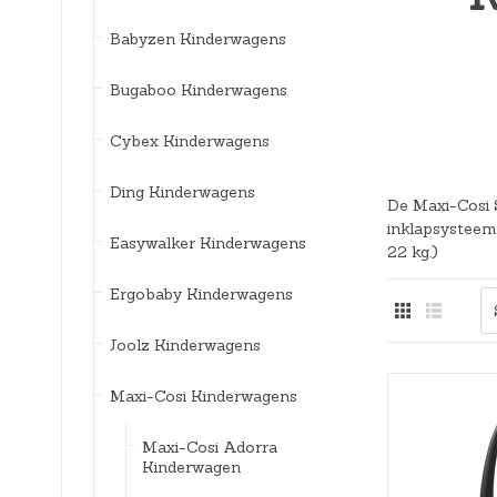
Bedlades
Loopstoelen/-wagens
Kledingaccessoires
Badspeelgoed*
Ergobaby Kinderwagens
Babyzen Kinderwagens
Uitvalbeveiliging
Twee-/Driewielers
Zwemkleding
Joolz Kinderwagens
Bugaboo Kinderwagens
Lattenbodems
Rammelaars en bijtringen
Pyjama's
Maxi-Cosi Kinderwagens
Cybex Kinderwagens
Speelgoedkisten
Slaapzakken
Nuna Kinderwagens
Ding Kinderwagens
De Maxi-Cosi 
Speelkleden en gyms
Badjassen
Quax Kinderwagens
inklapsysteem 
Easywalker Kinderwagens
22 kg.)
Stokke Kinderwagens
Ergobaby Kinderwagens
UPPAbaby Kinderwagens
Joolz Kinderwagens
Maxi-Cosi Kinderwagens
Maxi-Cosi Adorra
Kinderwagen