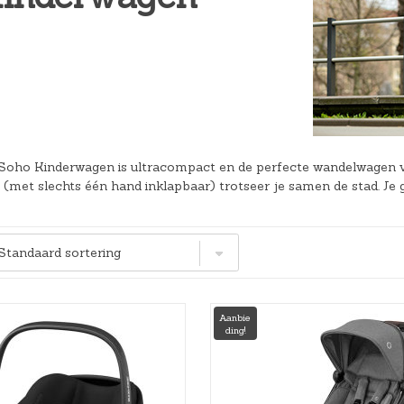
Hoeslakens
Matrasbeschermers
Slaapzakken en inbakeren
Soho Kinderwagen is ultracompact en de perfecte wandelwagen voo
(met slechts één hand inklapbaar) trotseer je samen de stad. Je 
Aanbie
ding!