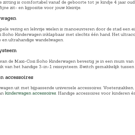
2
 zitting is comfortabel vanaf de geboorte tot je kindje 4 jaar oud 
k
 fijne zit- en ligpositie voor jouw kleintje.
9
e
9
rwagen
l
,
i
pele vering en lekvrije wielen is manoeuvreren door de stad een e
9
j
i Soho Kinderwagen inklapbaar met slechts één hand. Het ultracom
 en ultrahandige wandelwagen.
9
k
.
e
systeem
p
an de Maxi-Cosi Soho Kinderwagen bevestig je in een mum van tijd
r
k van het handige 3-in-1 reissysteem. Switch gemakkelijk tussen
i
n accessoires
j
rwagen uit met bijpassende universele accessoires. Voetenzakken
s
van
kinderwagen accessoires
. Handige accessoires voor kinderen é
w
a
s
:
€