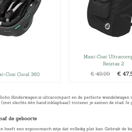
k
e
l
i
j
k
e
Maxi-Cosi Ultracom
p
Reistas 2
r
i
O
€
49,99
€
47,
i-Cosi Coral 360
j
o
s
r
w
s
Soho Kinderwagen is ultracompact en de perfecte wandelwagen voo
a
(met slechts één hand inklapbaar) trotseer je samen de stad. Je 
p
s
r
:
naf de geboorte
o
€
n
 heeft een ergonomisch zitje dat volledig plat kan. Gebruik de 