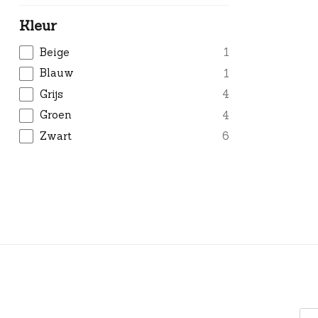
Kleur
Beige
1
Blauw
1
Grijs
4
Groen
4
Zwart
6