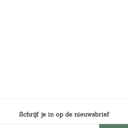
4
9
,
9
9
.
Schrijf je in op de nieuwsbrief