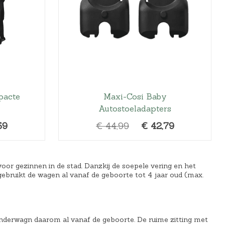
r
k
r
i
e
i
j
l
j
s
i
s
i
j
i
s
k
s
:
e
:
pacte
Maxi-Cosi Baby
€
p
€
Autostoeladapters
2
r
1
9
i
5
H
O
H
59
€
44,99
€
42,79
7
j
9
u
o
u
,
s
,
i
r
i
9
w
0
d
s
d
r gezinnen in de stad. Danzkij de soepele vering en het
9
a
0
gebruikt de wagen al vanaf de geboorte tot 4 jaar oud (max.
i
p
i
.
s
.
g
r
g
:
e
o
e
€
p
n
p
kinderwagn daarom al vanaf de geboorte. De ruime zitting met