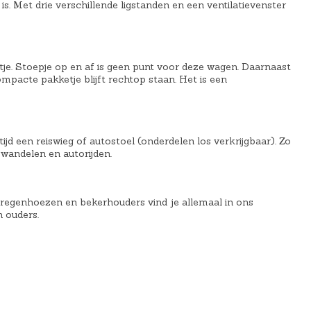
2
is. Met drie verschillende ligstanden en een ventilatievenster
r
k
r
2
i
e
i
9
j
l
j
,
s
i
s
itje. Stoepje op en af is geen punt voor deze wagen. Daarnaast
9
i
j
i
pacte pakketje blijft rechtop staan. Het is een
9
s
k
s
.
:
e
:
€
p
€
 een reiswieg of autostoel (onderdelen los verkrijgbaar). Zo
4
r
4
 wandelen en autorijden.
7
i
2
,
j
,
, regenhoezen en bekerhouders vind je allemaal in ons
5
s
7
n ouders.
9
w
9
.
a
.
s
:
€