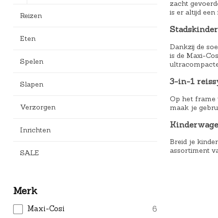
zacht gevoerde
is er altijd een
Reizen
Stadskinde
Eten
Dankzij de soe
is de Maxi-Cos
Spelen
ultracompacte
3-in-1 reis
Slapen
Op het frame v
Verzorgen
maak je gebrui
Kinderwage
Inrichten
Breid je kinde
assortiment 
SALE
Merk
Maxi-Cosi
6