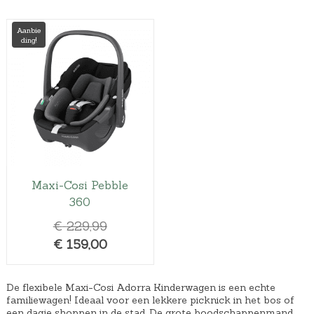
Aanbie
ding!
Maxi-Cosi Pebble
360
O
€
229,99
o
H
€
159,00
r
u
s
i
De flexibele Maxi-Cosi Adorra Kinderwagen is een echte
p
d
familiewagen! Ideaal voor een lekkere picknick in het bos of
een dagje shoppen in de stad. De grote boodschappenmand