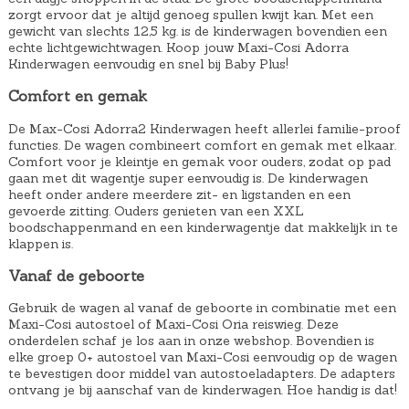
r
i
zorgt ervoor dat je altijd genoeg spullen kwijt kan. Met een
o
g
gewicht van slechts 12,5 kg. is de kinderwagen bovendien een
echte lichtgewichtwagen. Koop jouw Maxi-Cosi Adorra
n
e
Kinderwagen eenvoudig en snel bij Baby Plus!
k
p
Comfort en gemak
e
r
l
i
De Max-Cosi Adorra2 Kinderwagen heeft allerlei familie-proof
i
j
functies. De wagen combineert comfort en gemak met elkaar.
Comfort voor je kleintje en gemak voor ouders, zodat op pad
j
s
gaan met dit wagentje super eenvoudig is. De kinderwagen
k
i
heeft onder andere meerdere zit- en ligstanden en een
gevoerde zitting. Ouders genieten van een XXL
e
s
boodschappenmand en een kinderwagentje dat makkelijk in te
p
:
klappen is.
r
€
Vanaf de geboorte
i
1
Gebruik de wagen al vanaf de geboorte in combinatie met een
j
5
Maxi-Cosi autostoel of Maxi-Cosi Oria reiswieg. Deze
s
9
onderdelen schaf je los aan in onze webshop. Bovendien is
w
,
elke groep 0+ autostoel van Maxi-Cosi eenvoudig op de wagen
te bevestigen door middel van autostoeladapters. De adapters
a
0
ontvang je bij aanschaf van de kinderwagen. Hoe handig is dat!
s
0