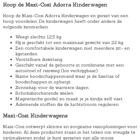
Koop de Maxi-Cosi Adorra Kinderwagen
:
.
€
Koop de Maxi-Cosi Adorra Kinderwagen en geniet van een
hoop voordelen. De kinderwagen heeft onder andere de
2
volgende kenmerken:
2
Weegt slechts 12,5 kg.
9
Hij is geschikt tot een maximaal gewicht van 22 kg.
,
Een comfortabele kinderwagen met meerdere zit- en
ligstanden.
9
Verstelbare duwstang.
9
Geschikt vanaf de geboorte in combinatie met een
autostoel of reiswieg (los verkrijgbaar).
.
Ruime boodschappenmand waar je de luiertas of
boodschappen in opbergt.
Zonnekap voor de warmere dagen.
Schokabsorberende wielen.
Magnetische gordel, zo maak je je kindje zelf vast.
Ademende stoffen die de luchtstroom reguleren.
Maxi-Cosi Kinderwagens
Maxi-Cosi ontwerpt slimme en zorgzame reisoplossingen voor
kinderen. Al deze producten staan in het teken om vreugde te
optimaliseren zodat je kunt genieten van alle mooie