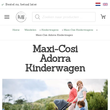
Bestel nu, betaal later
P
r
o
d
u
Home
Wandelen
»
Kinderwagens
»
Maxi-Cosi Kinderwagens
»
c
t
Maxi-Cosi Adorra Kinderwagen
e
n
z
Maxi-Cosi
o
e
Adorra
k
e
n
Kinderwagen