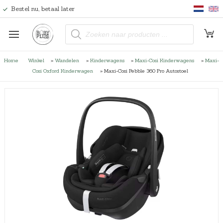
Bestel nu, betaal later
P
r
o
d
u
Home
Winkel
»
Wandelen
»
Kinderwagens
»
Maxi-Cosi Kinderwagens
»
Maxi-
c
t
Cosi Oxford Kinderwagen
»
Maxi-Cosi Pebble 360 Pro Autostoel
e
n
z
o
e
k
e
n