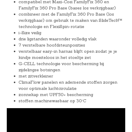
compatibel met Maxi-Cosi FamilyFix 360 en
FamilyFix 360 Pro Base (bases los verkrijgbaar)
combineer met de FamilyFix 360 Pro Base (los
verkrijgbaar) om gebruik te maken van SlideTech™
technologie en FlexiSpin-rotatie
i-Size veilig
drie ligstanden waaronder volledig vlak
7 verstelbare hoofdsteunposities
verstelbaar easy-in harnas blijft open zodat je je
kindje moeiteloos in het stoeltje zet
G-CELL technologie voor bescherming bij
zijdelingse botsingen
met zitverkleiner
ClimaFlow panelen en ademende stoffen zorgen
voor optimale luchtcirculatie
zonnekap met UPF50+ bescherming
stoffen machinewasbaar op 30°C