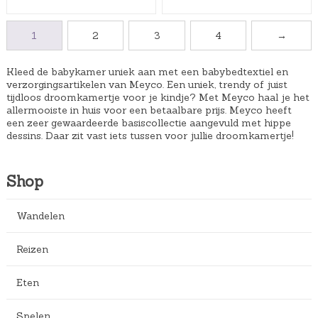
e
:
4
4
p
€
9
9
1
2
3
4
→
r
2
.
.
i
3
Kleed de babykamer uniek aan met een babybedtextiel en
j
,
verzorgingsartikelen van Meyco. Een uniek, trendy of juist
s
4
tijdloos droomkamertje voor je kindje? Met Meyco haal je het
allermooiste in huis voor een betaalbare prijs. Meyco heeft
w
9
een zeer gewaardeerde basiscollectie aangevuld met hippe
a
.
dessins. Daar zit vast iets tussen voor jullie droomkamertje!
s
:
Shop
€
3
Wandelen
1
,
Reizen
4
9
Eten
.
Spelen