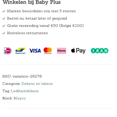
Winkelen bij Baby Plus
s
9
w
7
Klanten beoordelen ons met 5 sterren
a
.
Bestel nu, betaal later of gespreid
s
:
Gratis verzending vanaf €50 (België €100)
€
Kosteloos retourneren
5
9
,
4
9
.
SKU:
variation-26278
Categorie:
Dekens en lakens
Tag:
Ledikantdekens
Merk:
Meyco