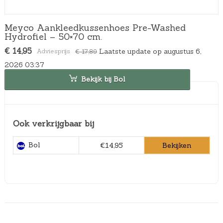
Meyco Aankleedkussenhoes Pre-Washed
Hydrofiel – 50×70 cm.
O
H
€
14,95
Laatste update op augustus 6,
€
17,89
o
u
2026 03:37
r
i
s
d
Bekijk bij Bol
p
i
r
g
o
e
n
p
Ook verkrijgbaar bij
k
r
e
i
l
j
Bol
Bekijken
€14,95
i
s
j
i
k
s
e
:
p
€
r
1
i
4
j
,