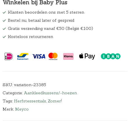
Winkelen bij Baby Plus
s
9
w
5
Klanten beoordelen ons met 5 sterren
a
.
Bestel nu, betaal later of gespreid
s
:
Gratis verzending vanaf €50 (België €100)
€
Kosteloos retourneren
1
7
,
8
9
.
SKU:
variation-23385
Categorie:
Aankleedkussens/-hoezen
Tags:
Herfstessentials
,
Zomer!
Merk:
Meyco