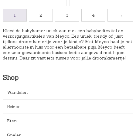
e
:
4
4
p
€
9
9
1
2
3
4
→
r
2
.
.
i
3
Kleed de babykamer uniek aan met een babybedtextiel en
j
,
verzorgingsartikelen van Meyco. Een uniek, trendy of juist
s
4
tijdloos droomkamertje voor je kindje? Met Meyco haal je het
allermooiste in huis voor een betaalbare prijs. Meyco heeft
w
9
een zeer gewaardeerde basiscollectie aangevuld met hippe
a
.
dessins. Daar zit vast iets tussen voor jullie droomkamertje!
s
:
Shop
€
3
Wandelen
1
,
Reizen
4
9
Eten
.
Spelen